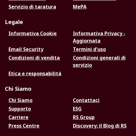
Servizio di taratura
MePA
Legale
Informativa Cookie
Informativa Privacy -
Aggiornata
Email Security
Termini d'uso
Condizioni di vendita
Condizioni generali di
servizio
Etica e responsabilità
Chi Siamo
Chi Siamo
Contattaci
Supporto
ESG
Carriere
RS Group
Press Centre
Discovery: il Blog di RS