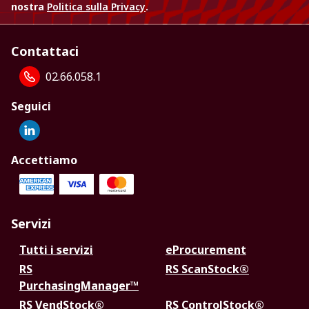
nostra
Politica sulla Privacy
.
Contattaci
02.66.058.1
Seguici
Accettiamo
Servizi
Tutti i servizi
eProcurement
RS
RS ScanStock®
PurchasingManager™
RS VendStock®
RS ControlStock®