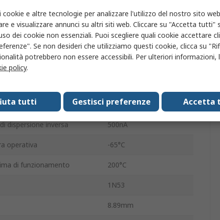
otenza massima Pd
5W
i cookie e altre tecnologie per analizzare l'utilizzo del nostro sito web
DO-15
re e visualizzare annunci su altri siti web. Cliccare su "Accetta tutti" s
'uso dei cookie non essenziali. Puoi scegliere quali cookie accettare c
Regolatore tensione
eferenze". Se non desideri che utilizziamo questi cookie, clicca su "Rifi
onalità potrebbero non essere accessibili. Per ulteriori informazioni, l
2
ie policy
.
8mA
fiuta tutti
Gestisci preferenze
Accetta t
a zener
350Ω
i dispersione inversa
500nA
a operativa
-65°C
ima di funzionamento
200°C
1N53
8.89mm