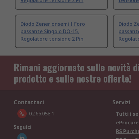
Regolatore tensione 2 Pin
tensione
Diodo Zener onsemi 1 Foro
Diodo Z
passante Singolo DO-15,
passante
Regolatore tensione 2 Pin
Regolato
Rimani aggiornato sulle novità d
prodotto e sulle nostre offerte!
Contattaci
Servizi
02.66.058.1
Tutti i se
eProcur
Seguici
RS Purc