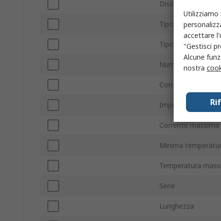
Dissipazione di p
Utilizziamo 
Tipo di package
personalizza
accettare l
Tipo di zener
"Gestisci pr
Alcune funzi
Numero pin
nostra
cook
Corrente di test It
Ri
Impedenza massim
Corrente massima d
Minima temperatur
Temperatura mass
Serie
Lunghezza