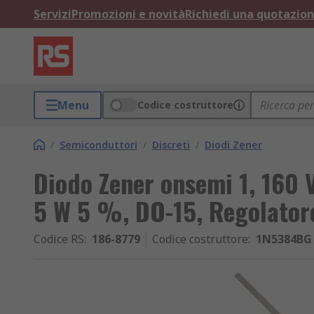
Servizi
Promozioni e novità
Richiedi una quotazio
Menu
Codice costruttore
/
Semiconduttori
/
Discreti
/
Diodi Zener
Diodo Zener onsemi 1, 160 V
5 W 5 %, DO-15, Regolatore
Codice RS
:
186-8779
Codice costruttore
:
1N5384BG