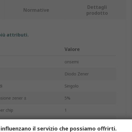
Dettagli
Normative
prodotto
iù attributi.
Valore
onsemi
Diodo Zener
di
Singolo
nsione zener ±
5%
er chip
1
Foro passante
 influenzano il servizio che possiamo offrirti.