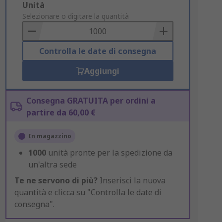
Add
Unità
to
Selezionare o digitare la quantità
Basket
Controlla le date di consegna
Aggiungi
Consegna GRATUITA per ordini a
partire da 60,00 €
In magazzino
1000
unità pronte per la spedizione da
un'altra sede
Te ne servono di più?
Inserisci la nuova
quantità e clicca su "Controlla le date di
consegna".