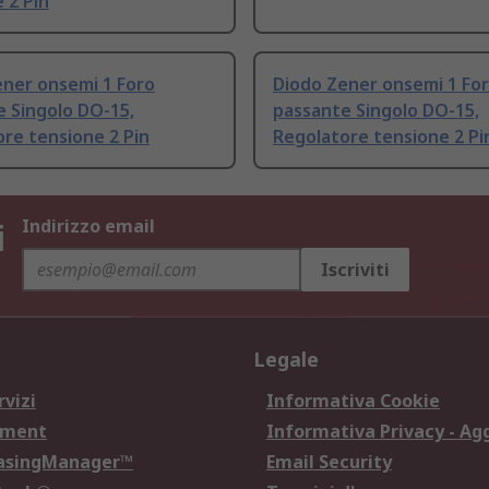
 2 Pin
ener onsemi 1 Foro
Diodo Zener onsemi 1 Fo
 Singolo DO-15,
passante Singolo DO-15,
re tensione 2 Pin
Regolatore tensione 2 Pi
i
Indirizzo email
Iscriviti
Legale
rvizi
Informativa Cookie
ement
Informativa Privacy - Ag
hasingManager™
Email Security