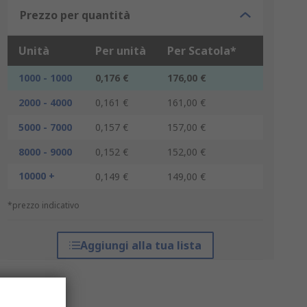
Prezzo per quantità
Unità
Per unità
Per Scatola*
1000 - 1000
0,176 €
176,00 €
2000 - 4000
0,161 €
161,00 €
5000 - 7000
0,157 €
157,00 €
8000 - 9000
0,152 €
152,00 €
10000 +
0,149 €
149,00 €
*prezzo indicativo
Aggiungi alla tua lista