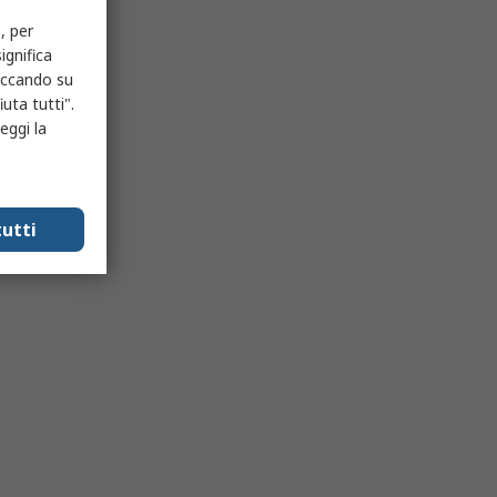
, per
ignifica
liccando su
uta tutti".
eggi la
utti