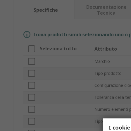
Documentazione
Specifiche
Tecnica
Trova prodotti simili selezionando uno o p
Seleziona tutto
Attributo
Marchio
Tipo prodotto
Configurazione dio
Tolleranza della te
Numero elementi p
Tipo montaggio
I cookie