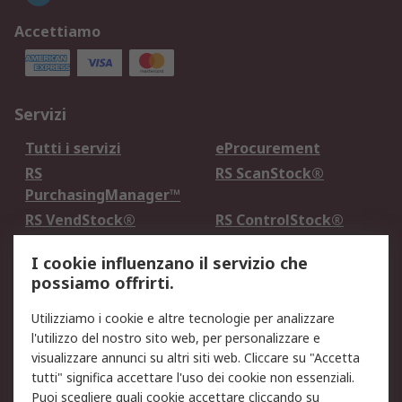
Accettiamo
Servizi
Tutti i servizi
eProcurement
RS
RS ScanStock®
PurchasingManager™
RS VendStock®
RS ControlStock®
Servizio di taratura
MePA
I cookie influenzano il servizio che
possiamo offrirti.
Legale
Utilizziamo i cookie e altre tecnologie per analizzare
Informativa Cookie
Informativa Privacy -
l'utilizzo del nostro sito web, per personalizzare e
Aggiornata
visualizzare annunci su altri siti web. Cliccare su "Accetta
Email Security
Termini d'uso
tutti" significa accettare l'uso dei cookie non essenziali.
Condizioni di vendita
Condizioni generali di
Puoi scegliere quali cookie accettare cliccando su