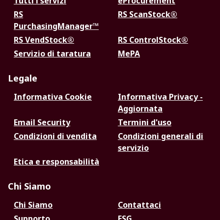
Tutti i servizi
eProcurement
RS
RS ScanStock®
PurchasingManager™
RS VendStock®
RS ControlStock®
Servizio di taratura
MePA
Legale
Informativa Cookie
Informativa Privacy -
Aggiornata
Email Security
Termini d'uso
Condizioni di vendita
Condizioni generali di
servizio
Etica e responsabilità
Chi Siamo
Chi Siamo
Contattaci
Supporto
ESG