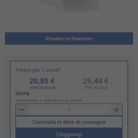
Visualizza Dosatori
Prezzo per 1 unità*
20,85 €
25,44 €
(IVA esclusa)
(IVA inclusa)
Add
Unità
to
Selezionare o digitare la quantità
Basket
Controlla le date di consegna
Aggiungi