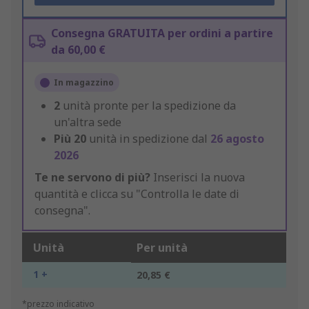
Consegna GRATUITA per ordini a partire
da 60,00 €
In magazzino
2
unità pronte per la spedizione da
un'altra sede
Più
20
unità in spedizione dal
26 agosto
2026
Te ne servono di più?
Inserisci la nuova
quantità e clicca su "Controlla le date di
consegna".
Unità
Per unità
1 +
20,85 €
*prezzo indicativo