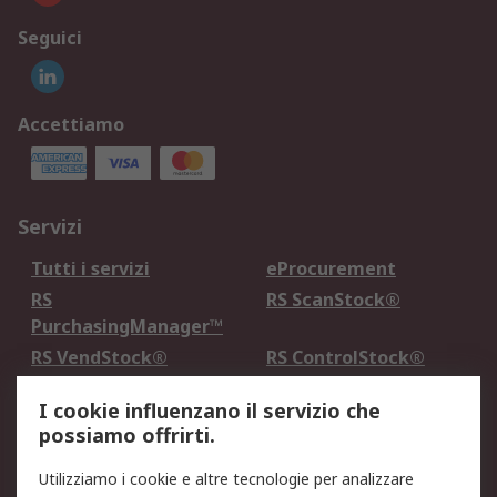
Seguici
Accettiamo
Servizi
Tutti i servizi
eProcurement
RS
RS ScanStock®
PurchasingManager™
RS VendStock®
RS ControlStock®
Servizio di taratura
MePA
I cookie influenzano il servizio che
possiamo offrirti.
Legale
Utilizziamo i cookie e altre tecnologie per analizzare
Informativa Cookie
Informativa Privacy -