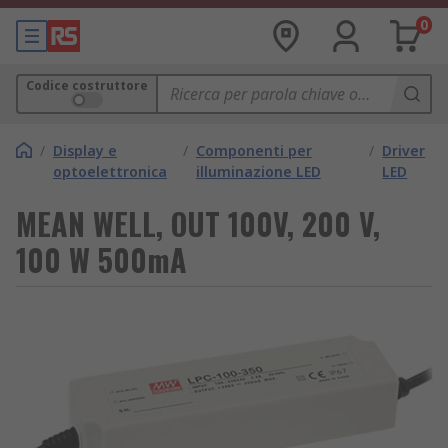
0
Codice costruttore
/
Display e
/
Componenti per
/
Driver
optoelettronica
illuminazione LED
LED
MEAN WELL, OUT 100V, 200 V,
100 W 500mA