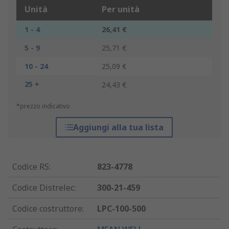
Unità
Per unità
1 - 4
26,41 €
5 - 9
25,71 €
10 - 24
25,09 €
25 +
24,43 €
*prezzo indicativo
Aggiungi alla tua lista
Codice RS
:
823-4778
Codice Distrelec
:
300-21-459
Codice costruttore
:
LPC-100-500