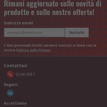
Rimani aggiornato sulle novità di
prodotto e sulle nostre offerte!
Indirizzo email
Iscriviti
I dati personali forniti saranno trattati in linea con la
nostra
Politica sulla Privacy
.
Contattaci
02.66.058.1
Seguici
Accettiamo