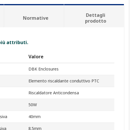
Dettagli
Normative
prodotto
iù attributi.
Valore
DBK Enclosures
Elemento riscaldante conduttivo PTC
Riscaldatore Anticondensa
50W
siva
40mm
siva
8.5mm