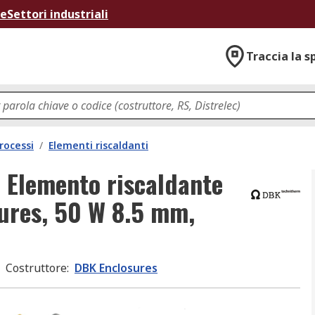
ne
Settori industriali
Traccia la s
rocessi
/
Elementi riscaldanti
 Elemento riscaldante
ures, 50 W 8.5 mm,
Costruttore
:
DBK Enclosures