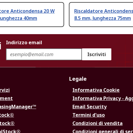
atore Anticondensa 20 W
Riscaldatore Anticonden
 lunghezza 40mm
8.5 mm, lunghezza 75mm
i
Indirizzo email
Iscriviti
Legale
rvizi
Informativa Cookie
ement
Informativa Privacy - Ag
hasingManager™
Email Security
Stock®
Termini d'uso
Stock®
Condizioni di vendita
olStock®
Condizioni generali di ser