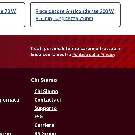
sa 70 W
Riscaldatore Anticondensa 200 W
8.5 mm, lunghezza 75mm
I dati personali forniti saranno trattati in
linea con la nostra
Politica sulla Privacy
.
Chi Siamo
Chi Siamo
giornata
Contattaci
Supporto
ESG
Carriere
vizio
RS Group