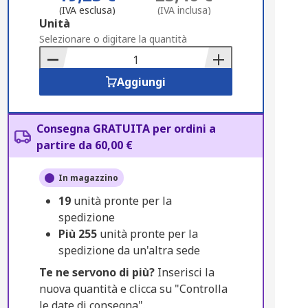
(IVA esclusa)
(IVA inclusa)
Add
Unità
to
Selezionare o digitare la quantità
Basket
Aggiungi
Consegna GRATUITA per ordini a
partire da 60,00 €
In magazzino
19
unità pronte per la
spedizione
Più
255
unità pronte per la
spedizione da un'altra sede
Te ne servono di più?
Inserisci la
nuova quantità e clicca su "Controlla
le date di consegna".