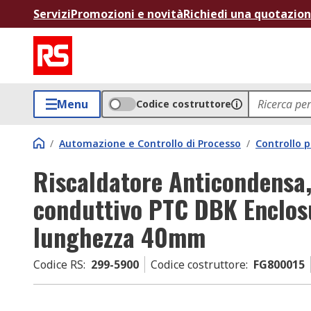
Servizi
Promozioni e novità
Richiedi una quotazio
Menu
Codice costruttore
/
Automazione e Controllo di Processo
/
Controllo p
Riscaldatore Anticondensa,
conduttivo PTC DBK Enclos
lunghezza 40mm
Codice RS
:
299-5900
Codice costruttore
:
FG800015