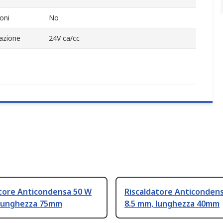
oni
No
tazione
24V ca/cc
atore Anticondensa 50 W
Riscaldatore Anticonden
 lunghezza 75mm
8.5 mm, lunghezza 40mm