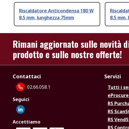
Riscaldatore Anticondensa 180 W
Riscald
8.5 mm, lunghezza 75mm
8.5 mm,
Rimani aggiornato sulle novità d
prodotto e sulle nostre offerte!
Contattaci
Servizi
02.66.058.1
Tutti i se
eProcur
Seguici
RS Purc
RS Scan
RS Vend
Accettiamo
RS Contr