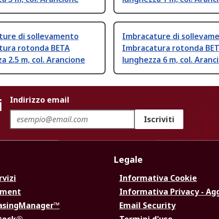
ture di sollevamento
Imbracature di sollevam
tura rotonda BETA
Imbracatura rotonda BE
a 2.5 m, col. Arancione
lunghezza 6 m, col. Aranc
i
Indirizzo email
Iscriviti
Legale
rvizi
Informativa Cookie
ement
Informativa Privacy - Ag
hasingManager™
Email Security