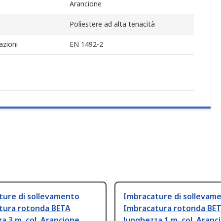
Arancione
Poliestere ad alta tenacità
azioni
EN 1492-2
ture di sollevamento
Imbracature di sollevam
tura rotonda BETA
Imbracatura rotonda BE
a 3 m, col. Arancione
lunghezza 1 m, col. Aranc