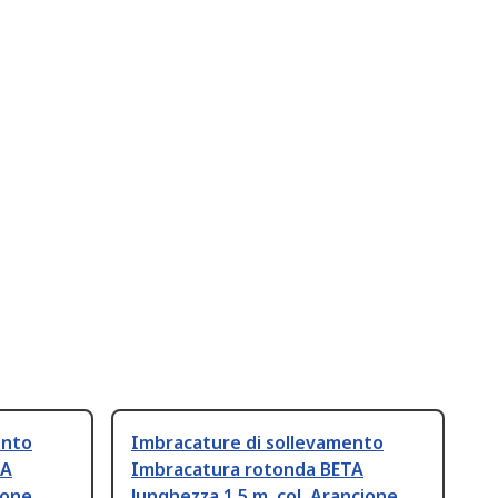
ento
Imbracature di sollevamento
TA
Imbracatura rotonda BETA
ione
lunghezza 1.5 m, col. Arancione