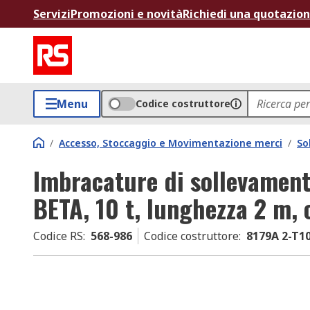
Servizi
Promozioni e novità
Richiedi una quotazio
Menu
Codice costruttore
/
Accesso, Stoccaggio e Movimentazione merci
/
So
Imbracature di sollevamen
BETA, 10 t, lunghezza 2 m, 
Codice RS
:
568-986
Codice costruttore
:
8179A 2-T1