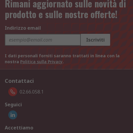
Rimani aggiornato sulle novità di
prodotto e sulle nostre offerte!
Indirizzo email
Iscriviti
I dati personali forniti saranno trattati in linea con la
nostra
Politica sulla Privacy
.
Contattaci
02.66.058.1
Seguici
Accettiamo