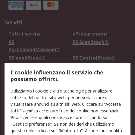
Servizi
Tutti i servizi
eProcurement
RS
RS ScanStock®
PurchasingManager™
RS VendStock®
RS ControlStock®
Servizio di taratura
MePA
I cookie influenzano il servizio che
possiamo offrirti.
Legale
Utilizziamo i cookie e altre tecnologie per analizzare
Informativa Cookie
Informativa Privacy -
l'utilizzo del nostro sito web, per personalizzare e
Aggiornata
visualizzare annunci su altri siti web. Cliccare su "Accetta
Email Security
Termini d'uso
tutti" significa accettare l'uso dei cookie non essenziali.
Condizioni di vendita
Condizioni generali di
Puoi scegliere quali cookie accettare cliccando su
servizio
"Gestisci preferenze". Se non desideri che utilizziamo
questi cookie, clicca su "Rifiuta tutti". Alcune funzionalità
Etica e responsabilità