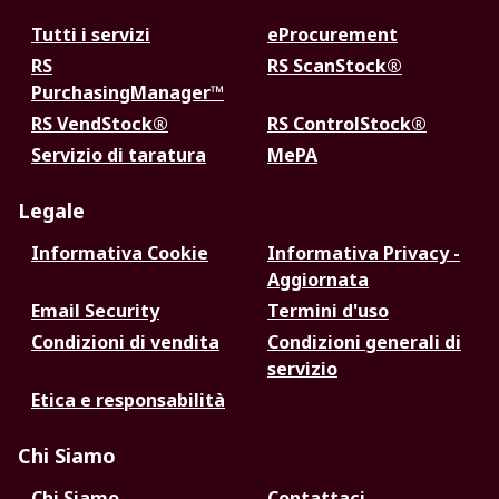
Tutti i servizi
eProcurement
RS
RS ScanStock®
PurchasingManager™
RS VendStock®
RS ControlStock®
Servizio di taratura
MePA
Legale
Informativa Cookie
Informativa Privacy -
Aggiornata
Email Security
Termini d'uso
Condizioni di vendita
Condizioni generali di
servizio
Etica e responsabilità
Chi Siamo
Chi Siamo
Contattaci