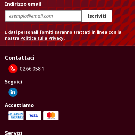
Indirizzo email
Iscriviti
I dati personali forniti saranno trattati in linea con la
nostra
Politica sulla Privacy
.
Contattaci
02.66.058.1
Seguici
Accettiamo
Servizi