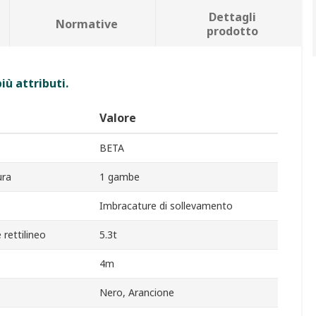
Dettagli
Normative
prodotto
iù attributi.
Valore
BETA
ura
1 gambe
Imbracature di sollevamento
 rettilineo
5.3t
4m
Nero, Arancione