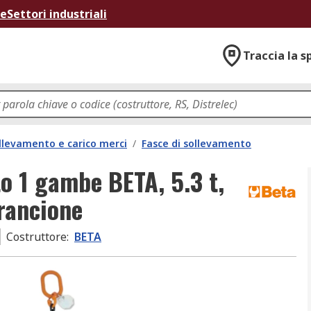
ne
Settori industriali
Traccia la s
llevamento e carico merci
/
Fasce di sollevamento
o 1 gambe BETA, 5.3 t,
Arancione
Costruttore
:
BETA