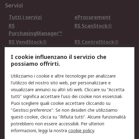
Servizi
Tutti i servizi
eProcurement
RS
RS ScanStock®
PurchasingManager™
RS VendStock®
RS ControlStock®
Servizio di taratura
MePA
I cookie influenzano il servizio che
possiamo offrirti.
Legale
Utilizziamo i cookie e altre tecnologie per analizzare
Informativa Cookie
Informativa Privacy -
l'utilizzo del nostro sito web, per personalizzare e
Aggiornata
visualizzare annunci su altri siti web. Cliccare su "Accetta
Email Security
Termini d'uso
tutti" significa accettare l'uso dei cookie non essenziali.
Condizioni di vendita
Condizioni generali di
Puoi scegliere quali cookie accettare cliccando su
servizio
"Gestisci preferenze". Se non desideri che utilizziamo
questi cookie, clicca su "Rifiuta tutti". Alcune funzionalità
Etica e responsabilità
potrebbero non essere accessibili. Per ulteriori
informazioni, leggi la nostra
cookie policy
.
Chi Siamo