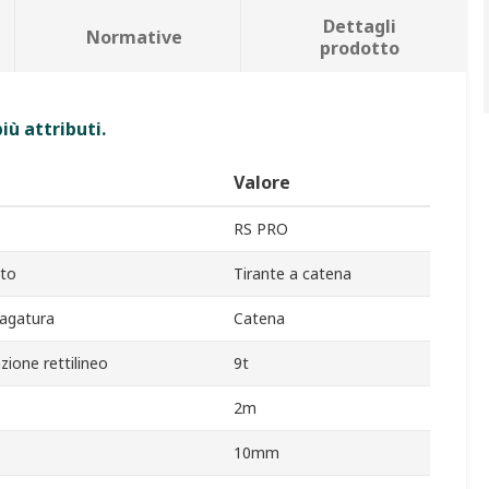
Dettagli
Normative
prodotto
iù attributi.
Valore
RS PRO
tto
Tirante a catena
ragatura
Catena
azione rettilineo
9t
2m
10mm