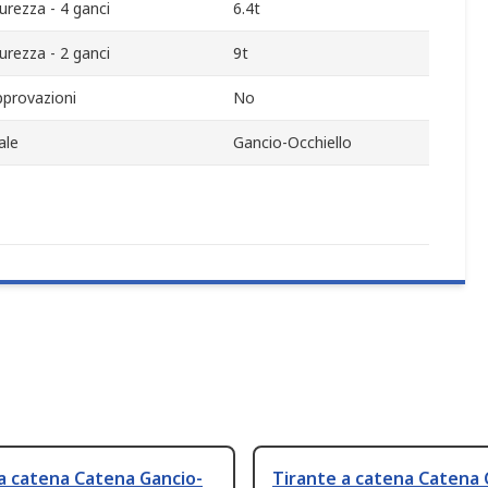
curezza - 4 ganci
6.4t
curezza - 2 ganci
9t
provazioni
No
ale
Gancio-Occhiello
a catena Catena Gancio-
Tirante a catena Catena 