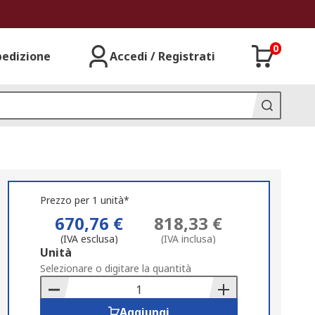
0
pedizione
Accedi / Registrati
Prezzo per 1 unità*
670,76 €
818,33 €
(IVA esclusa)
(IVA inclusa)
Add
Unità
to
Selezionare o digitare la quantità
Basket
Aggiungi