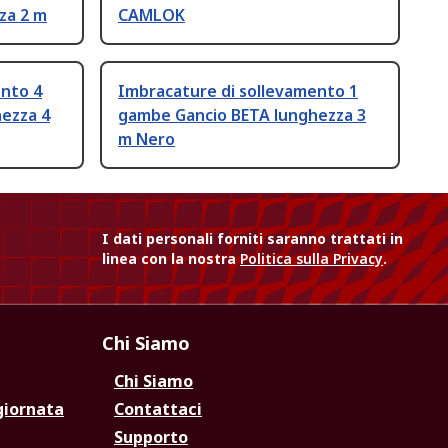
za 2 m
CAMLOK
ento 4
Imbracature di sollevamento 1
ezza 4
gambe Gancio BETA lunghezza 3
m Nero
I dati personali forniti saranno trattati in
linea con la nostra
Politica sulla Privacy
.
Chi Siamo
Chi Siamo
giornata
Contattaci
Supporto