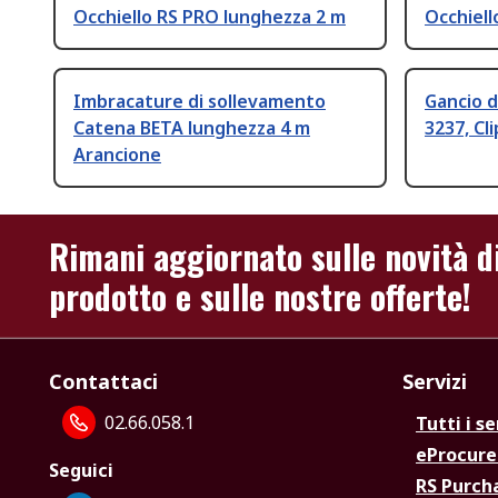
Occhiello RS PRO lunghezza 2 m
Occhiell
Imbracature di sollevamento
Gancio d
Catena BETA lunghezza 4 m
3237, Cli
Arancione
Rimani aggiornato sulle novità d
prodotto e sulle nostre offerte!
Contattaci
Servizi
02.66.058.1
Tutti i se
eProcur
Seguici
RS Purc