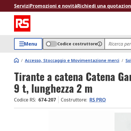
Servizi
Promozioni e novità
Richiedi una quotazio
Menu
Codice costruttore
/
Accesso, Stoccaggio e Movimentazione merci
/
So
Tirante a catena Catena Ga
9 t, lunghezza 2 m
Codice RS
:
674-207
Costruttore
:
RS PRO