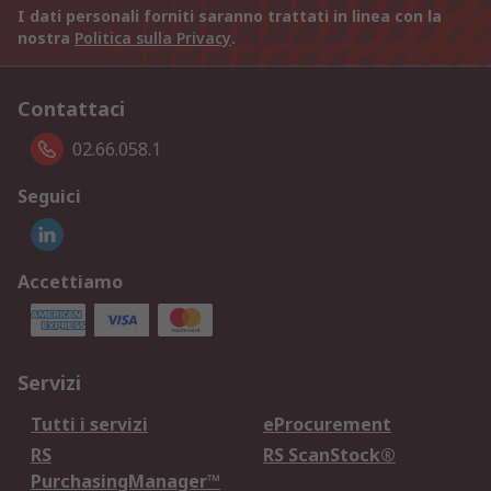
I dati personali forniti saranno trattati in linea con la
nostra
Politica sulla Privacy
.
Contattaci
02.66.058.1
Seguici
Accettiamo
Servizi
Tutti i servizi
eProcurement
RS
RS ScanStock®
PurchasingManager™