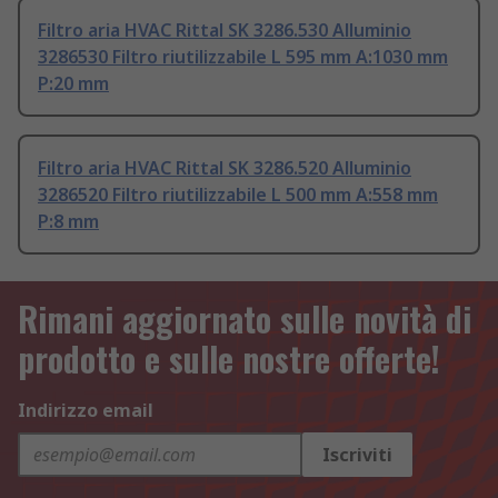
Filtro aria HVAC Rittal SK 3286.530 Alluminio
3286530 Filtro riutilizzabile L 595 mm A:1030 mm
P:20 mm
Filtro aria HVAC Rittal SK 3286.520 Alluminio
3286520 Filtro riutilizzabile L 500 mm A:558 mm
P:8 mm
Rimani aggiornato sulle novità di
prodotto e sulle nostre offerte!
Indirizzo email
Iscriviti