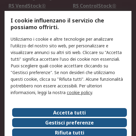
RS VendStock®
RS ControlStock®
Servizio di taratura
MePA
I cookie influenzano il servizio che
possiamo offrirti.
Legale
Utilizziamo i cookie e altre tecnologie per analizzare
Informativa Cookie
Informativa Privacy -
l'utilizzo del nostro sito web, per personalizzare e
Aggiornata
visualizzare annunci su altri siti web. Cliccare su "Accetta
Email Security
Termini d'uso
tutti" significa accettare l'uso dei cookie non essenziali.
Condizioni di vendita
Condizioni generali di
Puoi scegliere quali cookie accettare cliccando su
servizio
"Gestisci preferenze". Se non desideri che utilizziamo
questi cookie, clicca su "Rifiuta tutti". Alcune funzionalità
Etica e responsabilità
potrebbero non essere accessibili. Per ulteriori
informazioni, leggi la nostra
cookie policy
.
Chi Siamo
Chi Siamo
Contattaci
Accetta tutti
Supporto
ESG
Gestisci preferenze
Carriere
RS Group
Rifiuta tutti
Press Centre
Discovery: il Blog di RS