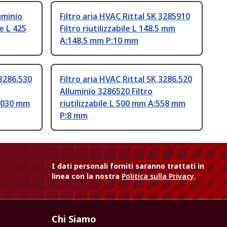
uminio
Filtro aria HVAC Rittal SK 3285910
le L 425
Filtro riutilizzabile L 148.5 mm
A:148.5 mm P:10 mm
 3286.530
Filtro aria HVAC Rittal SK 3286.520
Alluminio 3286520 Filtro
:1030 mm
riutilizzabile L 500 mm A:558 mm
P:8 mm
I dati personali forniti saranno trattati in
linea con la nostra
Politica sulla Privacy
.
Chi Siamo