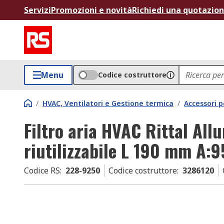
Servizi
Promozioni e novità
Richiedi una quotazio
Menu
Codice costruttore
/
HVAC, Ventilatori e Gestione termica
/
Accessori 
Filtro aria HVAC Rittal All
riutilizzabile L 190 mm A
Codice RS
:
228-9250
Codice costruttore
:
3286120