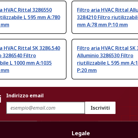
ria HVAC Rittal 3286550
Filtro aria HVAC Rittal All
utilizzabile L 595 mm A:780
3284210 Filtro riutilizzabi
0 mm
mm A:78 mm P:10 mm
ria HVAC Rittal SK 3286.540
Filtro aria HVAC Rittal SK
o 3286540 Filtro
Alluminio 3286530 Filtro
zabile L 1000 mm A:1035
riutilizzabile L 595 mm A
0 mm
P:20 mm
i
Indirizzo email
Iscriviti
Legale