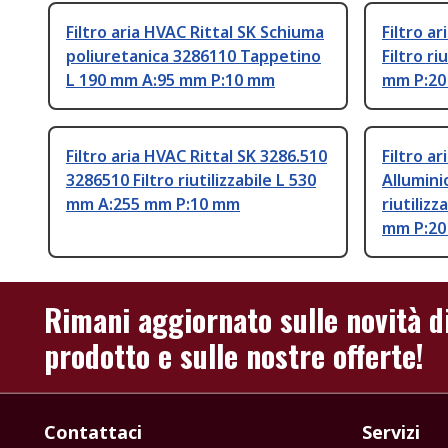
Filtro aria HVAC Rittal SK Schiuma
Filtro a
poliuretanica 3286110 Tappetino
Filtro ri
L 190 mm A:95 mm P:10 mm
mm P:2
Filtro aria HVAC Rittal SK 3286.510
Filtro a
3286510 Filtro riutilizzabile L 530
Allumini
mm A:255 mm P:10 mm
riutiliz
mm P:2
Rimani aggiornato sulle novità d
prodotto e sulle nostre offerte!
Contattaci
Servizi