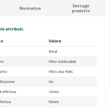
Dettagli
Normative
prodotto
iù attributi.
to
Valore
Rittal
tro
Filtro riutilizzabile
dotto
Filtro aria HVAC
iltrazione
No
à effettiva
10mm
fettiva
95mm