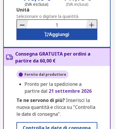
(IVA esclusa)
(IVA inclusa)
Add
Unità
to
Selezionare o digitare la quantità
Basket
Aggiungi
Consegna GRATUITA per ordini a
partire da 60,00 €
Fornito dal produttore
Pronto per la spedizione a
partire dal
21 settembre 2026
Te ne servono di più?
Inserisci la
nuova quantità e clicca su "Controlla
le date di consegna".
Controlla le date di consegna