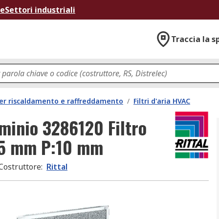
ne
Settori industriali
Traccia la s
per riscaldamento e raffreddamento
/
Filtri d'aria HVAC
uminio 3286120 Filtro
:95 mm P:10 mm
Costruttore
:
Rittal