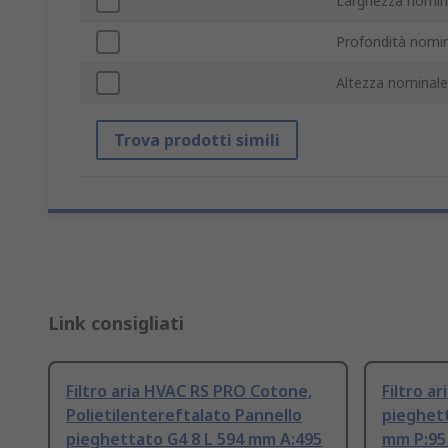
Larghezza nomin
Profondità nomi
Altezza nominale
Trova prodotti simili
Link consigliati
Filtro aria HVAC RS PRO Cotone,
Filtro a
Polietilentereftalato Pannello
pieghet
pieghettato G4 8 L 594 mm A:495
mm P:9