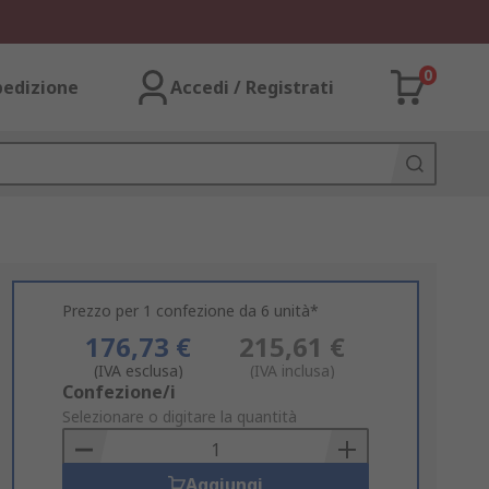
0
pedizione
Accedi / Registrati
Prezzo per 1 confezione da 6 unità*
176,73 €
215,61 €
(IVA esclusa)
(IVA inclusa)
Add
Confezione/i
to
Selezionare o digitare la quantità
Basket
Aggiungi