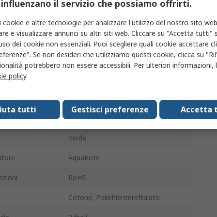
 influenzano il servizio che possiamo offrirti.
ssimo
3400m³/h
i cookie e altre tecnologie per analizzare l'utilizzo del nostro sito web
re e visualizzare annunci su altri siti web. Cliccare su "Accetta tutti" s
ne iniziale
45Pa
'uso dei cookie non essenziali. Puoi scegliere quali cookie accettare c
eferenze". Se non desideri che utilizziamo questi cookie, clicca su "Rifi
iva
594mm
onalità potrebbero non essere accessibili. Per ulteriori informazioni, l
ie policy
.
ne finale
200Pa
iva
95mm
fiuta tutti
Gestisci preferenze
Accetta t
594mm
Verde
itore
AquaKote
azioni
RoHS
Cotone, Polietilentereftalato