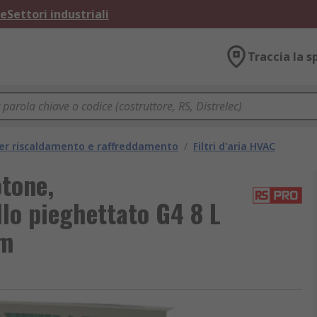
ne
Settori industriali
Traccia la s
per riscaldamento e raffreddamento
/
Filtri d'aria HVAC
tone,
llo pieghettato G4 8 L
mm