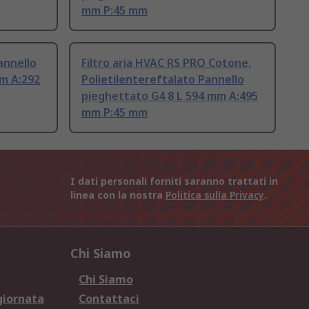
mm P:45 mm
annello
Filtro aria HVAC RS PRO Cotone,
mm A:292
Polietilentereftalato Pannello
pieghettato G4 8 L 594 mm A:495
mm P:45 mm
I dati personali forniti saranno trattati in
linea con la nostra
Politica sulla Privacy
.
Chi Siamo
Chi Siamo
giornata
Contattaci