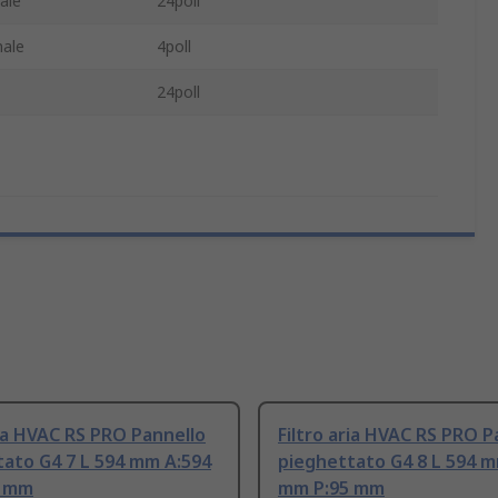
ale
24poll
nale
4poll
24poll
ria HVAC RS PRO Pannello
Filtro aria HVAC RS PRO P
tato G4 7 L 594 mm A:594
pieghettato G4 8 L 594 
5 mm
mm P:95 mm