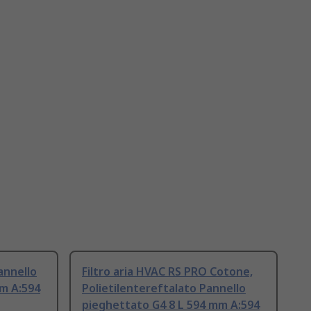
annello
Filtro aria HVAC RS PRO Cotone,
mm A:594
Polietilentereftalato Pannello
pieghettato G4 8 L 594 mm A:594