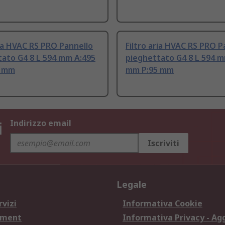
ria HVAC RS PRO Pannello
Filtro aria HVAC RS PRO P
tato G4 8 L 594 mm A:495
pieghettato G4 8 L 594 
5 mm
mm P:95 mm
i
Indirizzo email
Iscriviti
Legale
rvizi
Informativa Cookie
ement
Informativa Privacy - Ag