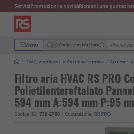
Servizi
Promozioni e novità
Richiedi una quotazio
Menu
Codice costruttore
/
HVAC, Ventilatori e Gestione termica
/
Accessori 
Filtro aria HVAC RS PRO Co
Polietilentereftalato Panne
594 mm A:594 mm P:95 
Codice RS
:
730-2766
Costruttore
:
RS PRO