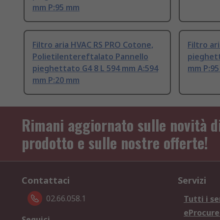
mm P:95 mm
Filtro aria HVAC RS PRO Cotone,
Filtro a
Polietilentereftalato Pannello
pieghet
pieghettato G4 8 L 594 mm A:594
mm P:9
mm P:20 mm
Rimani aggiornato sulle novità d
prodotto e sulle nostre offerte!
Contattaci
Servizi
02.66.058.1
Tutti i se
eProcur
Seguici