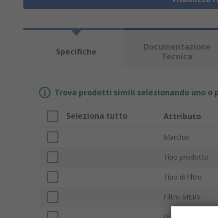
Documentazione
Specifiche
Tecnica
Trova prodotti simili selezionando uno o p
Seleziona tutto
Attributo
Marchio
Tipo prodotto
Tipo di filtro
Filtro MERV
Grado di filtrazio