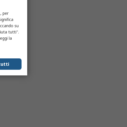
, per
ignifica
liccando su
uta tutti".
eggi la
utti