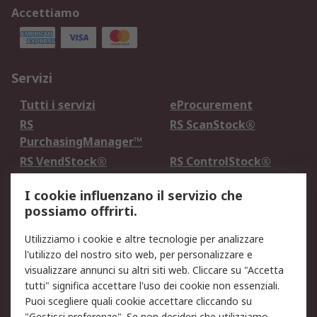
Accettiamo
Servizi
Tutti i servizi
eProcurement
RS
RS ScanStock®
PurchasingManager™
RS VendStock®
RS ControlStock®
Servizio di taratura
MePA
I cookie influenzano il servizio che
possiamo offrirti.
Legale
Utilizziamo i cookie e altre tecnologie per analizzare
Informativa Cookie
Informativa Privacy -
l'utilizzo del nostro sito web, per personalizzare e
Aggiornata
visualizzare annunci su altri siti web. Cliccare su "Accetta
Email Security
Termini d'uso
tutti" significa accettare l'uso dei cookie non essenziali.
Condizioni di vendita
Condizioni generali di
Puoi scegliere quali cookie accettare cliccando su
"Gestisci preferenze". Se non desideri che utilizziamo