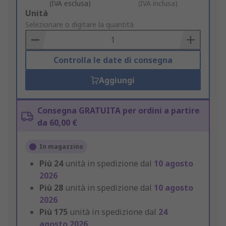
(IVA esclusa)
(IVA inclusa)
Add
Unità
to
Selezionare o digitare la quantità
Basket
Controlla le date di consegna
Aggiungi
Consegna GRATUITA per ordini a partire
da 60,00 €
In magazzino
Più
24
unità in spedizione dal
10 agosto
2026
Più
28
unità in spedizione dal
10 agosto
2026
Più
175
unità in spedizione dal
24
agosto 2026