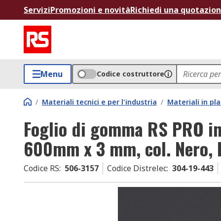
Servizi
Promozioni e novità
Richiedi una quotazio
Menu
Codice costruttore
/
Materiali tecnici e per l'industria
/
Materiali in p
Foglio di gomma RS PRO in
600mm x 3 mm, col. Nero, 
Codice RS
:
506-3157
Codice Distrelec
:
304-19-443