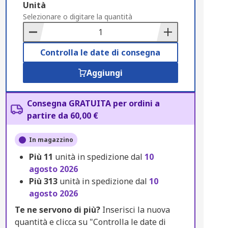
Add
Unità
to
Selezionare o digitare la quantità
Basket
Controlla le date di consegna
Aggiungi
Consegna GRATUITA per ordini a
partire da 60,00 €
In magazzino
Più
11
unità in spedizione dal
10
agosto 2026
Più
313
unità in spedizione dal
10
agosto 2026
Te ne servono di più?
Inserisci la nuova
quantità e clicca su "Controlla le date di