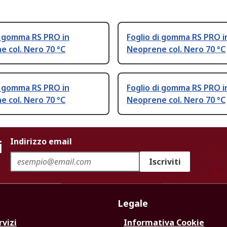
i gomma RS PRO in
Foglio di gomma RS PRO i
 col. Nero 70 °C
Neoprene col. Nero 70 °C
i gomma RS PRO in
Foglio di gomma RS PRO i
 col. Nero 70 °C
Neoprene col. Nero 70 °C
i
Indirizzo email
Iscriviti
Legale
rvizi
Informativa Cookie