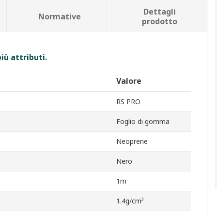
Dettagli
Normative
prodotto
iù attributi.
Valore
RS PRO
Foglio di gomma
Neoprene
Nero
1m
1.4g/cm³