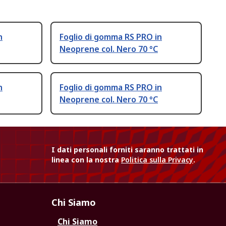
n
Foglio di gomma RS PRO in
Neoprene col. Nero 70 °C
n
Foglio di gomma RS PRO in
Neoprene col. Nero 70 °C
I dati personali forniti saranno trattati in
linea con la nostra
Politica sulla Privacy
.
Chi Siamo
Chi Siamo