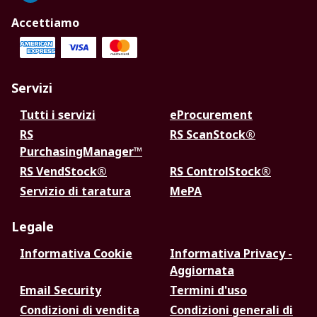
Accettiamo
Servizi
Tutti i servizi
eProcurement
RS
RS ScanStock®
PurchasingManager™
RS VendStock®
RS ControlStock®
Servizio di taratura
MePA
Legale
Informativa Cookie
Informativa Privacy -
Aggiornata
Email Security
Termini d'uso
Condizioni di vendita
Condizioni generali di