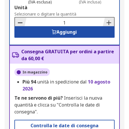
(IVA esclusa)
(IVA inclusa)
Add
Unità
to
Selezionare o digitare la quantità
Basket
Aggiungi
Consegna GRATUITA per ordini a partire
da 60,00 €
In magazzino
Più
94
unità in spedizione dal
10 agosto
2026
Te ne servono di più?
Inserisci la nuova
quantità e clicca su "Controlla le date di
consegna".
Controlla le date di consegna