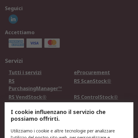
Seguici
Accettiamo
Servizi
Tutti i servizi
eProcurement
RS
RS ScanStock®
PurchasingManager™
RS VendStock®
RS ControlStock®
Servizio di taratura
MePA
I cookie influenzano il servizio che
possiamo offrirti.
Legale
Utilizziamo i cookie e altre tecnologie per analizzare
Informativa Cookie
Informativa Privacy -
l'utilizzo del nostro sito web, per personalizzare e