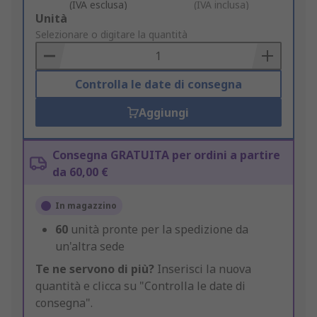
(IVA esclusa)
(IVA inclusa)
Add
Unità
to
Selezionare o digitare la quantità
Basket
Controlla le date di consegna
Aggiungi
Consegna GRATUITA per ordini a partire
da 60,00 €
In magazzino
60
unità pronte per la spedizione da
un'altra sede
Te ne servono di più?
Inserisci la nuova
quantità e clicca su "Controlla le date di
consegna".