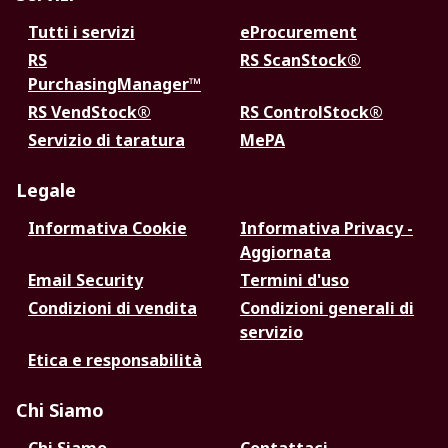
Tutti i servizi
eProcurement
RS
RS ScanStock®
PurchasingManager™
RS VendStock®
RS ControlStock®
Servizio di taratura
MePA
Legale
Informativa Cookie
Informativa Privacy -
Aggiornata
Email Security
Termini d'uso
Condizioni di vendita
Condizioni generali di
servizio
Etica e responsabilità
Chi Siamo