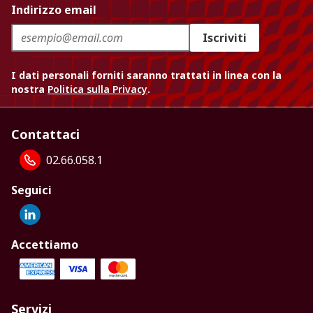
Indirizzo email
Iscriviti
I dati personali forniti saranno trattati in linea con la
nostra
Politica sulla Privacy
.
Contattaci
02.66.058.1
Seguici
Accettiamo
Servizi