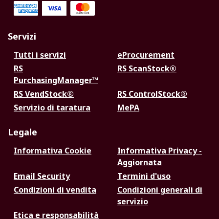
Servizi
Tutti i servizi
eProcurement
RS
RS ScanStock®
PurchasingManager™
RS VendStock®
RS ControlStock®
Servizio di taratura
MePA
Legale
Informativa Cookie
Informativa Privacy -
Aggiornata
Email Security
Termini d'uso
Condizioni di vendita
Condizioni generali di
servizio
Etica e responsabilità