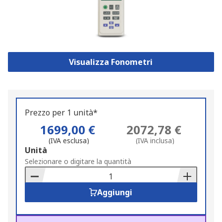
Visualizza Fonometri
Prezzo per 1 unità*
1699,00 €
2072,78 €
(IVA esclusa)
(IVA inclusa)
Add
Unità
to
Selezionare o digitare la quantità
Basket
Aggiungi