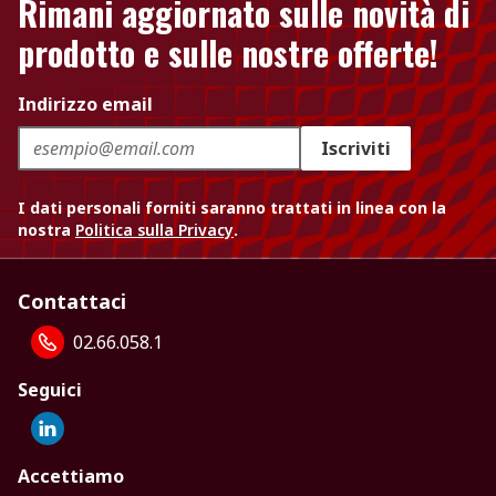
Rimani aggiornato sulle novità di
prodotto e sulle nostre offerte!
Indirizzo email
Iscriviti
I dati personali forniti saranno trattati in linea con la
nostra
Politica sulla Privacy
.
Contattaci
02.66.058.1
Seguici
Accettiamo