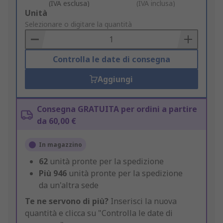
(IVA esclusa)
(IVA inclusa)
Add
Unità
to
Selezionare o digitare la quantità
Basket
Controlla le date di consegna
Aggiungi
Consegna GRATUITA per ordini a partire
da 60,00 €
In magazzino
62
unità pronte per la spedizione
Più
946
unità pronte per la spedizione
da un'altra sede
Te ne servono di più?
Inserisci la nuova
quantità e clicca su "Controlla le date di