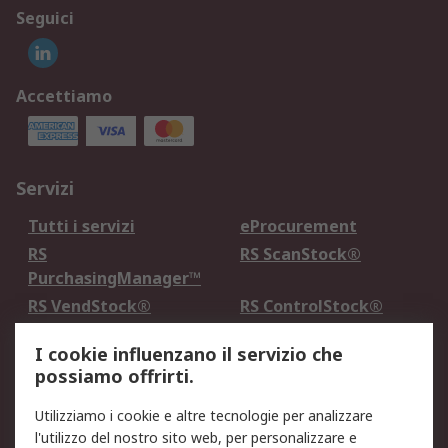
Seguici
Accettiamo
Servizi
Tutti i servizi
eProcurement
RS
RS ScanStock®
PurchasingManager™
RS VendStock®
RS ControlStock®
Servizio di taratura
MePA
I cookie influenzano il servizio che
possiamo offrirti.
Legale
Utilizziamo i cookie e altre tecnologie per analizzare
Informativa Cookie
Informativa Privacy -
l'utilizzo del nostro sito web, per personalizzare e
Aggiornata