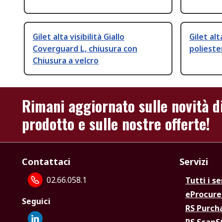
Gilet alta visibilità Giallo
Gilet alt
Coverguard L, chiusura con
polieste
Chiusura a velcro
Rimani aggiornato sulle novità d
prodotto e sulle nostre offerte!
Contattaci
Servizi
02.66.058.1
Tutti i se
eProcur
Seguici
RS Purc