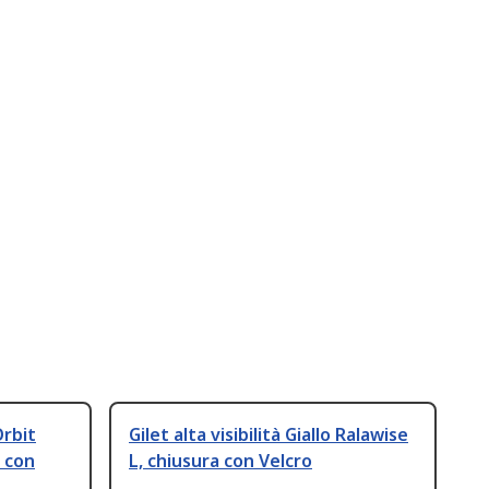
Orbit
Gilet alta visibilità Giallo Ralawise
a con
L, chiusura con Velcro