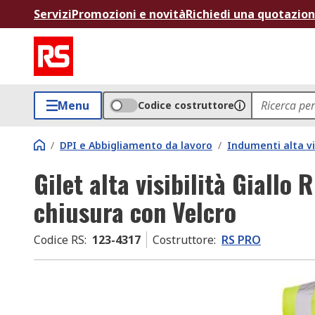
Servizi
Promozioni e novità
Richiedi una quotazio
Menu
Codice costruttore
/
DPI e Abbigliamento da lavoro
/
Indumenti alta vis
Gilet alta visibilità Giallo 
chiusura con Velcro
Codice RS
:
123-4317
Costruttore
:
RS PRO