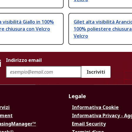
a visibilità Giallo in 100%
Gilet alta visibilità Aranci
re chiusura con Velcro
100% poliestere chiusura
Velcro
i
Indirizzo email
Iscriviti
Legale
rvizi
Informativa Cookie
ement
Informativa Privacy - Ag
hasingManager™
Email Security