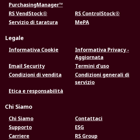
PurchasingManager™
RS VendStock®
RS ControlStock®
Servizio di taratura
MePA
Legale
Informativa Cookie
Informativa Privacy -
Aggiornata
Email Security
Termini d'uso
Condizioni di vendita
Condizioni generali di
servizio
Etica e responsabilità
Chi Siamo
Chi Siamo
Contattaci
Supporto
ESG
Carriere
RS Group