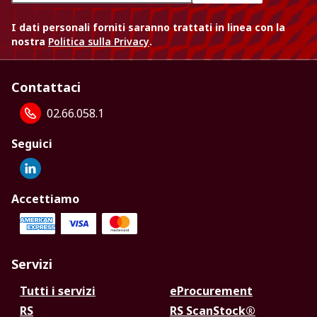
I dati personali forniti saranno trattati in linea con la
nostra
Politica sulla Privacy
.
Contattaci
02.66.058.1
Seguici
Accettiamo
Servizi
Tutti i servizi
eProcurement
RS
RS ScanStock®