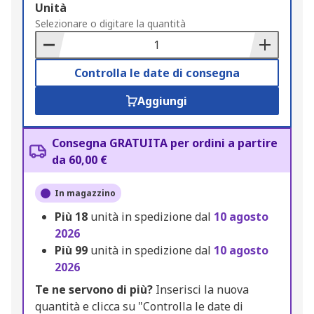
Add
Unità
to
Selezionare o digitare la quantità
Basket
Controlla le date di consegna
Aggiungi
Consegna GRATUITA per ordini a partire
da 60,00 €
In magazzino
Più
18
unità in spedizione dal
10 agosto
2026
Più
99
unità in spedizione dal
10 agosto
2026
Te ne servono di più?
Inserisci la nuova
quantità e clicca su "Controlla le date di