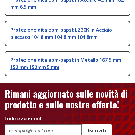
mm 6.5 mm
Protezione dita ebm-papst LZ30K in Acciaio
placcato 104.8 mm 104.8 mm 104.8mm
Protezione dita ebm-papst in Metallo 167.5 mm
152 mm 152mm 5 mm
Rimani aggiornato sulle novità di
prodotto e sulle nostre offerte!
Indirizzo email
Iscriviti