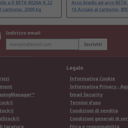
llo a D BETA 8026A-K 22
Arco Anello ad arco BETA
al carbonio, 2000 kg
16 Acciaio al carbonio, 80
i
Indirizzo email
Iscriviti
Legale
rvizi
Informativa Cookie
ement
Informativa Privacy - Ag
hasingManager™
Email Security
Stock®
Termini d'uso
Stock®
Condizioni di vendita
olStock®
Condizioni generali di ser
di taratura
Etica e responsabilità