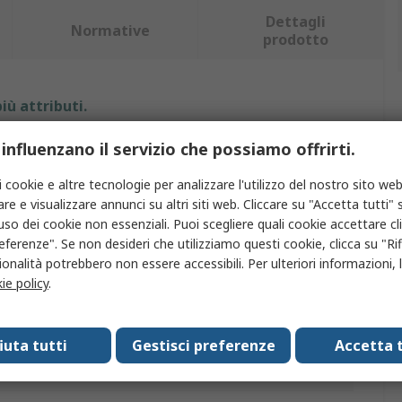
Dettagli
Normative
prodotto
iù attributi.
 influenzano il servizio che possiamo offrirti.
Valore
i cookie e altre tecnologie per analizzare l'utilizzo del nostro sito web
BETA
re e visualizzare annunci su altri siti web. Cliccare su "Accetta tutti" s
'uso dei cookie non essenziali. Puoi scegliere quali cookie accettare c
Acciaio al carbonio
eferenze". Se non desideri che utilizziamo questi cookie, clicca su "Rifi
to
Arco
onalità potrebbero non essere accessibili. Per ulteriori informazioni, l
ie policy
.
Anello a D
Pin a vite
fiuta tutti
Gestisci preferenze
Accetta t
oro di sicurezza
800kg