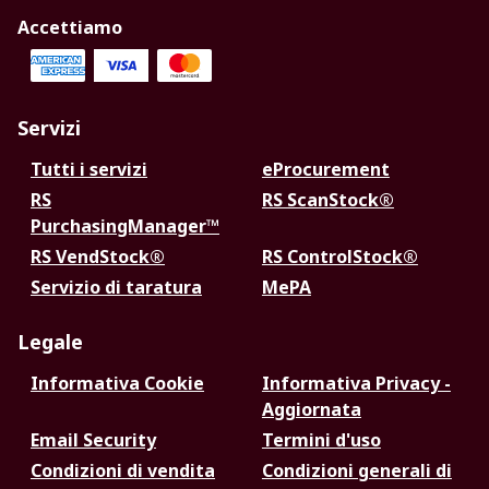
Accettiamo
Servizi
Tutti i servizi
eProcurement
RS
RS ScanStock®
PurchasingManager™
RS VendStock®
RS ControlStock®
Servizio di taratura
MePA
Legale
Informativa Cookie
Informativa Privacy -
Aggiornata
Email Security
Termini d'uso
Condizioni di vendita
Condizioni generali di