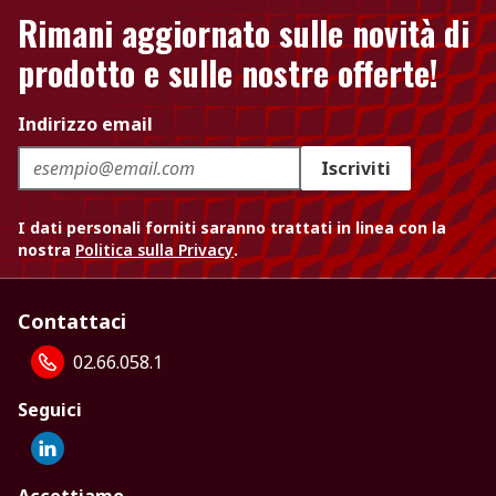
Rimani aggiornato sulle novità di
prodotto e sulle nostre offerte!
Indirizzo email
Iscriviti
I dati personali forniti saranno trattati in linea con la
nostra
Politica sulla Privacy
.
Contattaci
02.66.058.1
Seguici