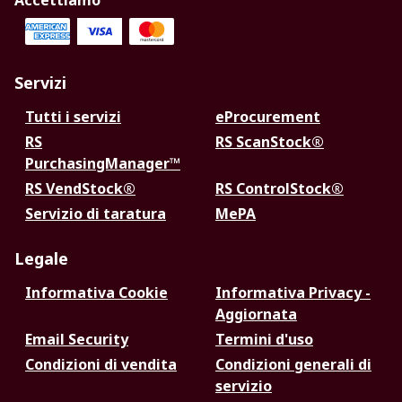
Accettiamo
Servizi
Tutti i servizi
eProcurement
RS
RS ScanStock®
PurchasingManager™
RS VendStock®
RS ControlStock®
Servizio di taratura
MePA
Legale
Informativa Cookie
Informativa Privacy -
Aggiornata
Email Security
Termini d'uso
Condizioni di vendita
Condizioni generali di
servizio