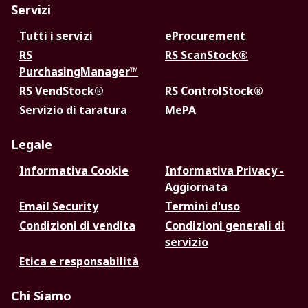
Servizi
Tutti i servizi
eProcurement
RS
RS ScanStock®
PurchasingManager™
RS VendStock®
RS ControlStock®
Servizio di taratura
MePA
Legale
Informativa Cookie
Informativa Privacy -
Aggiornata
Email Security
Termini d'uso
Condizioni di vendita
Condizioni generali di
servizio
Etica e responsabilità
Chi Siamo