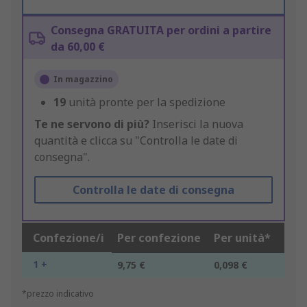
Consegna GRATUITA per ordini a partire
da 60,00 €
In magazzino
19
unità pronte per la spedizione
Te ne servono di più?
Inserisci la nuova
quantità e clicca su "Controlla le date di
consegna".
Controlla le date di consegna
Confezione/i
Per confezione
Per unità*
1 +
9,75 €
0,098 €
*prezzo indicativo