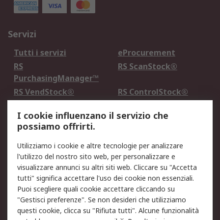
Servizi
Tutti i servizi
eProcurement
RS
RS ScanStock®
PurchasingManager™
RS VendStock®
RS ControlStock®
Servizio di taratura
MePA
I cookie influenzano il servizio che
possiamo offrirti.
Legale
Utilizziamo i cookie e altre tecnologie per analizzare
Informativa Cookie
Informativa Privacy -
l'utilizzo del nostro sito web, per personalizzare e
Aggiornata
visualizzare annunci su altri siti web. Cliccare su "Accetta
Email Security
Termini d'uso
tutti" significa accettare l'uso dei cookie non essenziali.
Condizioni di vendita
Condizioni generali di
Puoi scegliere quali cookie accettare cliccando su
servizio
"Gestisci preferenze". Se non desideri che utilizziamo
questi cookie, clicca su "Rifiuta tutti". Alcune funzionalità
Etica e responsabilità