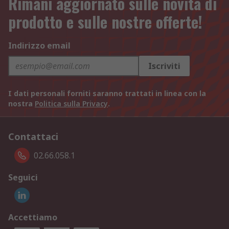
Rimani aggiornato sulle novità di
prodotto e sulle nostre offerte!
Indirizzo email
Iscriviti
I dati personali forniti saranno trattati in linea con la
nostra
Politica sulla Privacy
.
Contattaci
02.66.058.1
Seguici
Accettiamo