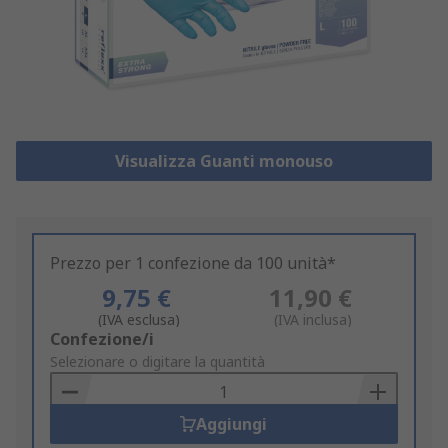
Visualizza Guanti monouso
Prezzo per 1 confezione da 100 unità*
9,75 €
11,90 €
(IVA esclusa)
(IVA inclusa)
Add
Confezione/i
to
Selezionare o digitare la quantità
Basket
Aggiungi