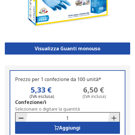
Visualizza Guanti monouso
Prezzo per 1 confezione da 100 unità*
5,33 €
6,50 €
(IVA esclusa)
(IVA inclusa)
Add
Confezione/i
to
Selezionare o digitare la quantità
Basket
Aggiungi