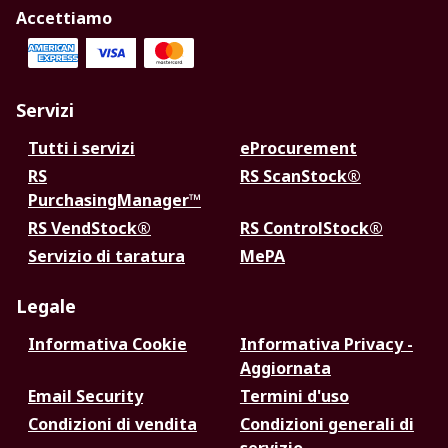
Accettiamo
Servizi
Tutti i servizi
eProcurement
RS
RS ScanStock®
PurchasingManager™
RS VendStock®
RS ControlStock®
Servizio di taratura
MePA
Legale
Informativa Cookie
Informativa Privacy -
Aggiornata
Email Security
Termini d'uso
Condizioni di vendita
Condizioni generali di