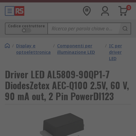
0
Codice costruttore
/
Display e
/
Componenti per
/
IC per
optoelettronica
illuminazione LED
driver
LED
Driver LED AL5809-90QP1-7
DiodesZetex AEC-Q100 2.5V, 60 V,
90 mA out, 2 Pin PowerDI123