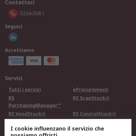
Contattaci
02.66.058.1
Seguici
Accettiamo
Servizi
Tutti i servizi
eProcurement
RS
RS ScanStock®
PurchasingManager™
RS VendStock®
RS ControlStock®
Servizio di taratura
MePA
I cookie influenzano il servizio che
possiamo offrirti.