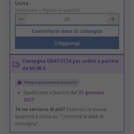
Add
Unità
to
Selezionare o digitare la quantità
Basket
Controlla le date di consegna
Aggiungi
Consegna GRATUITA per ordini a partire
da 60,00 €
Temporaneamente esaurito
Spedizione a partire dal
25 gennaio
2027
Te ne servono di più?
Inserisci la nuova
quantità e clicca su "Controlla le date di
consegna".