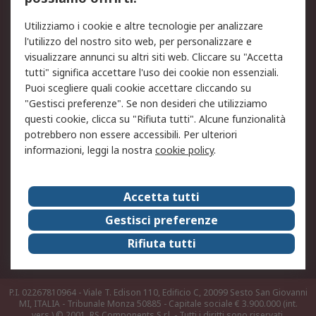
Legale
Utilizziamo i cookie e altre tecnologie per analizzare
Informativa Cookie
Informativa Privacy -
l'utilizzo del nostro sito web, per personalizzare e
Aggiornata
visualizzare annunci su altri siti web. Cliccare su "Accetta
Email Security
Termini d'uso
tutti" significa accettare l'uso dei cookie non essenziali.
Condizioni di vendita
Condizioni generali di
Puoi scegliere quali cookie accettare cliccando su
servizio
"Gestisci preferenze". Se non desideri che utilizziamo
questi cookie, clicca su "Rifiuta tutti". Alcune funzionalità
Etica e responsabilità
potrebbero non essere accessibili. Per ulteriori
informazioni, leggi la nostra
cookie policy
.
Chi Siamo
Chi Siamo
Contattaci
Accetta tutti
Supporto
ESG
Gestisci preferenze
Carriere
RS Group
Rifiuta tutti
Press Centre
Discovery: il Blog di RS
P.I. 02267810964 - Viale T. Edison 110, Edificio C, 20099 Sesto San Giovanni
MI, ITALIA - Tribunale Monza 50885 - Capitale sociale € 3.900.000 (int.
vers.)
© 2001, RS Components S.r.l. - Tutti i diritti sono riservati.