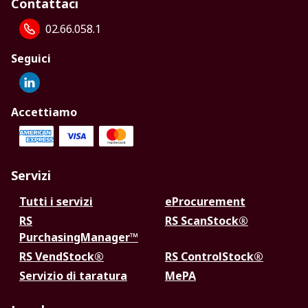
Contattaci
02.66.058.1
Seguici
Accettiamo
Servizi
Tutti i servizi
eProcurement
RS
RS ScanStock®
PurchasingManager™
RS VendStock®
RS ControlStock®
Servizio di taratura
MePA