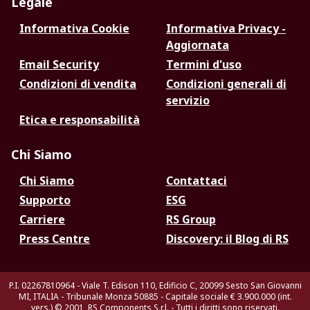
Legale
Informativa Cookie
Informativa Privacy -
Aggiornata
Email Security
Termini d'uso
Condizioni di vendita
Condizioni generali di
servizio
Etica e responsabilità
Chi Siamo
Chi Siamo
Contattaci
Supporto
ESG
Carriere
RS Group
Press Centre
Discovery: il Blog di RS
P.I. 02267810964 - Viale T. Edison 110, Edificio C, 20099 Sesto San Giovanni
MI, ITALIA - Tribunale Monza 50885 - Capitale sociale € 3.900.000 (int.
vers.)
© 2001, RS Components S.r.l. - Tutti i diritti sono riservati.