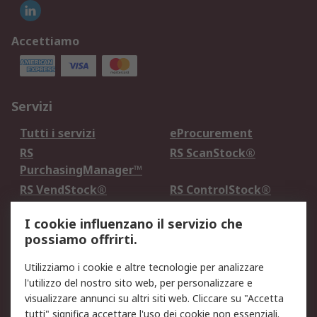
Accettiamo
Servizi
Tutti i servizi
eProcurement
RS
RS ScanStock®
PurchasingManager™
RS VendStock®
RS ControlStock®
Servizio di taratura
MePA
I cookie influenzano il servizio che
possiamo offrirti.
Legale
Utilizziamo i cookie e altre tecnologie per analizzare
Informativa Cookie
Informativa Privacy -
l'utilizzo del nostro sito web, per personalizzare e
Aggiornata
visualizzare annunci su altri siti web. Cliccare su "Accetta
Email Security
Termini d'uso
tutti" significa accettare l'uso dei cookie non essenziali.