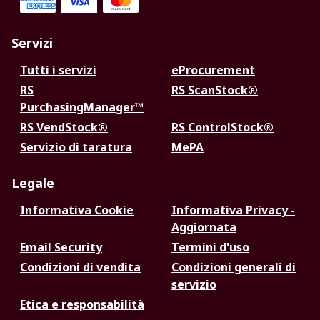
Servizi
Tutti i servizi
eProcurement
RS
RS ScanStock®
PurchasingManager™
RS VendStock®
RS ControlStock®
Servizio di taratura
MePA
Legale
Informativa Cookie
Informativa Privacy -
Aggiornata
Email Security
Termini d'uso
Condizioni di vendita
Condizioni generali di
servizio
Etica e responsabilità