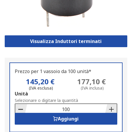
Visualizza Induttori terminati
Prezzo per 1 vassoio da 100 unità*
145,20 €
177,10 €
(IVA esclusa)
(IVA inclusa)
Add
Unità
to
Selezionare o digitare la quantità
Basket
Aggiungi