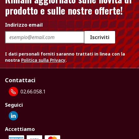
prodotto e sulle nostre offerte!
Indirizzo email
Iscriviti
I dati personali forniti saranno trattati in linea con la
nostra
Politica sulla Privacy
.
Contattaci
02.66.058.1
Seguici
Accettiamo