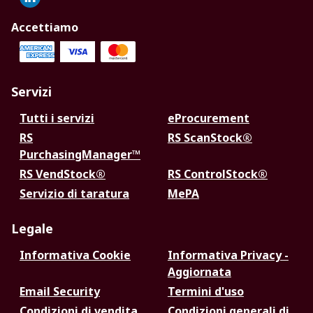
Accettiamo
Servizi
Tutti i servizi
eProcurement
RS
RS ScanStock®
PurchasingManager™
RS VendStock®
RS ControlStock®
Servizio di taratura
MePA
Legale
Informativa Cookie
Informativa Privacy -
Aggiornata
Email Security
Termini d'uso
Condizioni di vendita
Condizioni generali di