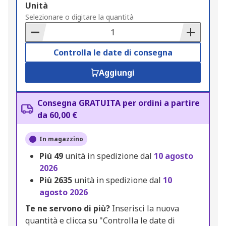
Add
Unità
to
Selezionare o digitare la quantità
Basket
Controlla le date di consegna
Aggiungi
Consegna GRATUITA per ordini a partire
da 60,00 €
In magazzino
Più
49
unità in spedizione dal
10 agosto
2026
Più
2635
unità in spedizione dal
10
agosto 2026
Te ne servono di più?
Inserisci la nuova
quantità e clicca su "Controlla le date di