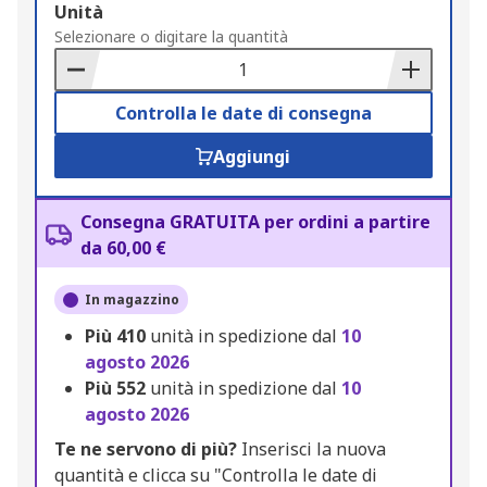
Add
Unità
to
Selezionare o digitare la quantità
Basket
Controlla le date di consegna
Aggiungi
Consegna GRATUITA per ordini a partire
da 60,00 €
In magazzino
Più
410
unità in spedizione dal
10
agosto 2026
Più
552
unità in spedizione dal
10
agosto 2026
Te ne servono di più?
Inserisci la nuova
quantità e clicca su "Controlla le date di