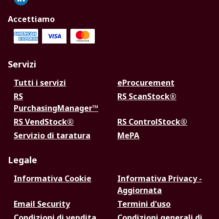
Accettiamo
Servizi
Tutti i servizi
eProcurement
RS
RS ScanStock®
PurchasingManager™
RS VendStock®
RS ControlStock®
Servizio di taratura
MePA
Legale
Informativa Cookie
Informativa Privacy -
Aggiornata
Email Security
Termini d'uso
Condizioni di vendita
Condizioni generali di