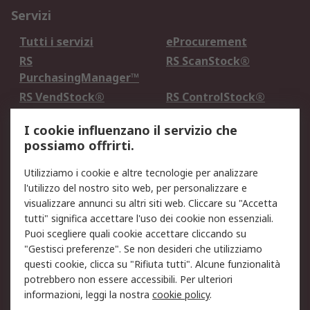
Servizi
Tutti i servizi
eProcurement
RS
RS ScanStock®
PurchasingManager™
RS VendStock®
RS ControlStock®
Servizio di taratura
MePA
I cookie influenzano il servizio che
possiamo offrirti.
Legale
Utilizziamo i cookie e altre tecnologie per analizzare
Informativa Cookie
Informativa Privacy -
l'utilizzo del nostro sito web, per personalizzare e
Aggiornata
visualizzare annunci su altri siti web. Cliccare su "Accetta
Email Security
Termini d'uso
tutti" significa accettare l'uso dei cookie non essenziali.
Condizioni di vendita
Condizioni generali di
Puoi scegliere quali cookie accettare cliccando su
servizio
"Gestisci preferenze". Se non desideri che utilizziamo
questi cookie, clicca su "Rifiuta tutti". Alcune funzionalità
Etica e responsabilità
potrebbero non essere accessibili. Per ulteriori
informazioni, leggi la nostra
cookie policy
.
Chi Siamo