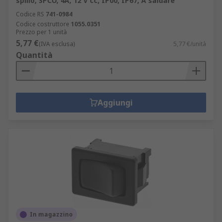
spillo, SPCO, 4A, 12 V cc, IP00, IP67, A saldare
Codice RS
741-0984
Codice costruttore
1055.0351
Prezzo per 1 unità
5,77 €
(IVA esclusa)
5,77 €/unità
Quantità
Aggiungi
In magazzino