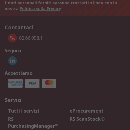
I dati personali forniti saranno trattati in linea con la
nostra
Politica sulla Privacy
.
Contattaci
02.66.058.1
Seguici
Accettiamo
Servizi
Tutti i servizi
eProcurement
RS
RS ScanStock®
PurchasingManager™