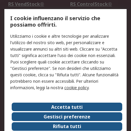
RS VendStock®
RS ControlStock®
Servizio di taratura
MePA
I cookie influenzano il servizio che
possiamo offrirti.
Legale
Utilizziamo i cookie e altre tecnologie per analizzare
Informativa Cookie
Informativa Privacy -
l'utilizzo del nostro sito web, per personalizzare e
Aggiornata
visualizzare annunci su altri siti web. Cliccare su "Accetta
Email Security
Termini d'uso
tutti" significa accettare l'uso dei cookie non essenziali.
Condizioni di vendita
Condizioni generali di
Puoi scegliere quali cookie accettare cliccando su
servizio
"Gestisci preferenze". Se non desideri che utilizziamo
questi cookie, clicca su "Rifiuta tutti". Alcune funzionalità
Etica e responsabilità
potrebbero non essere accessibili. Per ulteriori
informazioni, leggi la nostra
cookie policy
.
Chi Siamo
Chi Siamo
Contattaci
Accetta tutti
Supporto
ESG
Gestisci preferenze
Carriere
RS Group
Rifiuta tutti
Press Centre
Discovery: il Blog di RS