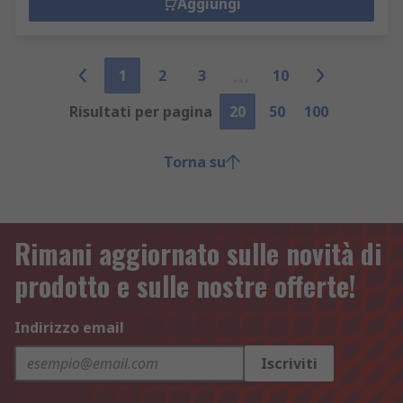
Aggiungi
1
2
3
10
Risultati per pagina
20
50
100
Torna su
Rimani aggiornato sulle novità di
prodotto e sulle nostre offerte!
Indirizzo email
Iscriviti