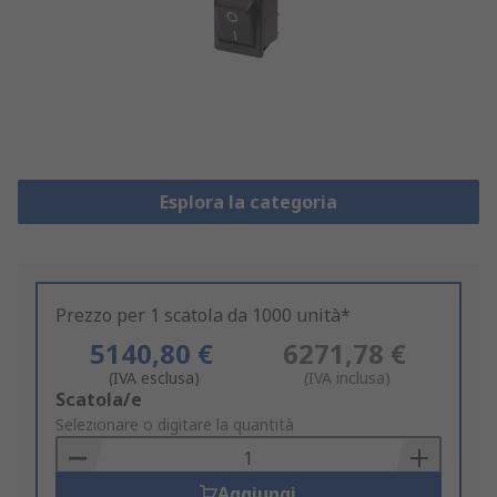
Esplora la categoria
Prezzo per 1 scatola da 1000 unità*
5140,80 €
6271,78 €
(IVA esclusa)
(IVA inclusa)
Add
Scatola/e
to
Selezionare o digitare la quantità
Basket
Aggiungi