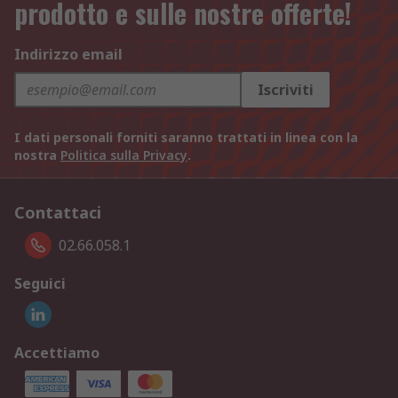
prodotto e sulle nostre offerte!
Indirizzo email
Iscriviti
I dati personali forniti saranno trattati in linea con la
nostra
Politica sulla Privacy
.
Contattaci
02.66.058.1
Seguici
Accettiamo