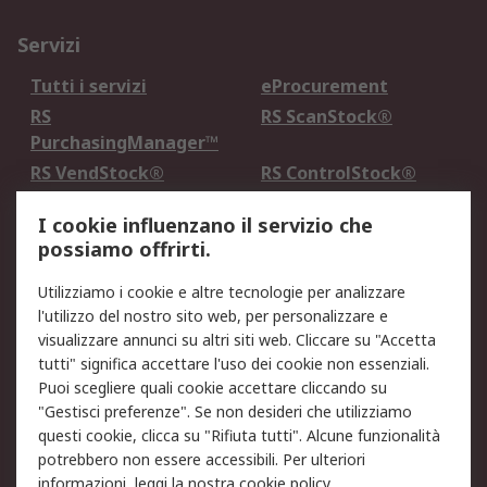
Servizi
Tutti i servizi
eProcurement
RS
RS ScanStock®
PurchasingManager™
RS VendStock®
RS ControlStock®
Servizio di taratura
MePA
I cookie influenzano il servizio che
possiamo offrirti.
Legale
Utilizziamo i cookie e altre tecnologie per analizzare
Informativa Cookie
Informativa Privacy -
l'utilizzo del nostro sito web, per personalizzare e
Aggiornata
visualizzare annunci su altri siti web. Cliccare su "Accetta
Email Security
Termini d'uso
tutti" significa accettare l'uso dei cookie non essenziali.
Condizioni di vendita
Condizioni generali di
Puoi scegliere quali cookie accettare cliccando su
servizio
"Gestisci preferenze". Se non desideri che utilizziamo
questi cookie, clicca su "Rifiuta tutti". Alcune funzionalità
Etica e responsabilità
potrebbero non essere accessibili. Per ulteriori
informazioni, leggi la nostra
cookie policy
.