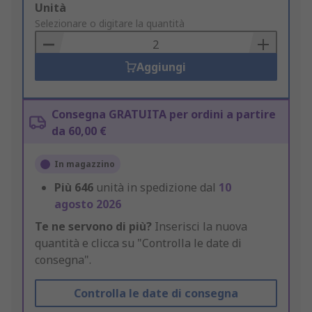
Add
Unità
to
Selezionare o digitare la quantità
Basket
Aggiungi
Consegna GRATUITA per ordini a partire
da 60,00 €
In magazzino
Più
646
unità in spedizione dal
10
agosto 2026
Te ne servono di più?
Inserisci la nuova
quantità e clicca su "Controlla le date di
consegna".
Controlla le date di consegna