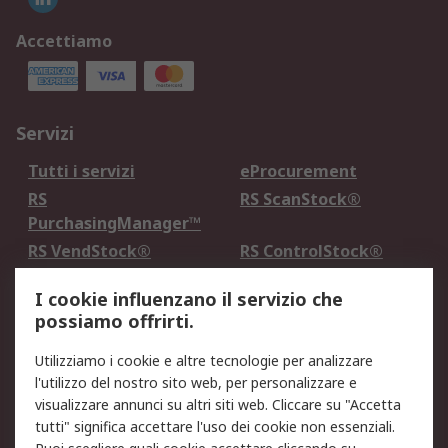
Accettiamo
Servizi
Tutti i servizi
eProcurement
RS
RS ScanStock®
PurchasingManager™
RS VendStock®
RS ControlStock®
Servizio di taratura
MePA
I cookie influenzano il servizio che
possiamo offrirti.
Legale
Utilizziamo i cookie e altre tecnologie per analizzare
Informativa Cookie
Informativa Privacy -
l'utilizzo del nostro sito web, per personalizzare e
Aggiornata
visualizzare annunci su altri siti web. Cliccare su "Accetta
Email Security
Termini d'uso
tutti" significa accettare l'uso dei cookie non essenziali.
Condizioni di vendita
Condizioni generali di