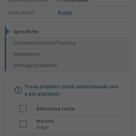
Codice costruttore
:
C1350AGAAA
Costruttore
:
Bulgin
Specifiche
Documentazione Tecnica
Normative
Dettagli prodotto
Trova prodotti simili selezionando uno
o più attributi.
Seleziona tutto
Marchio
Bulgin