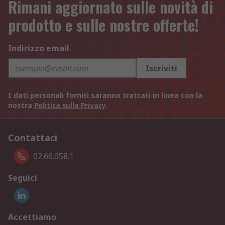
Rimani aggiornato sulle novità di
prodotto e sulle nostre offerte!
Indirizzo email
Iscriviti
I dati personali forniti saranno trattati in linea con la
nostra
Politica sulla Privacy
.
Contattaci
02.66.058.1
Seguici
Accettiamo