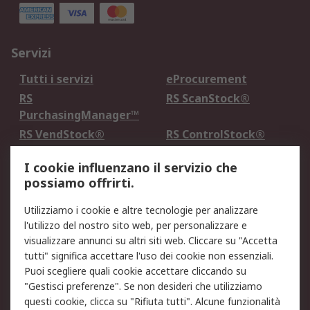
Servizi
Tutti i servizi
eProcurement
RS
RS ScanStock®
PurchasingManager™
RS VendStock®
RS ControlStock®
Servizio di taratura
MePA
I cookie influenzano il servizio che
possiamo offrirti.
Legale
Utilizziamo i cookie e altre tecnologie per analizzare
Informativa Cookie
Informativa Privacy -
l'utilizzo del nostro sito web, per personalizzare e
Aggiornata
visualizzare annunci su altri siti web. Cliccare su "Accetta
Email Security
Termini d'uso
tutti" significa accettare l'uso dei cookie non essenziali.
Condizioni di vendita
Condizioni generali di
Puoi scegliere quali cookie accettare cliccando su
servizio
"Gestisci preferenze". Se non desideri che utilizziamo
questi cookie, clicca su "Rifiuta tutti". Alcune funzionalità
Etica e responsabilità