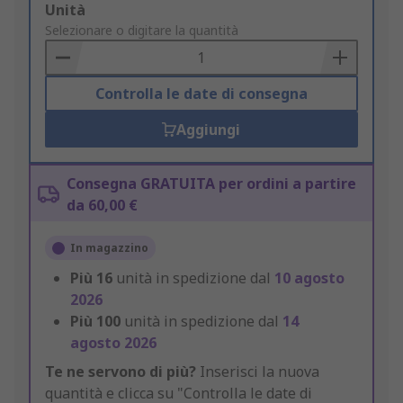
Add
Unità
to
Selezionare o digitare la quantità
Basket
Controlla le date di consegna
Aggiungi
Consegna GRATUITA per ordini a partire
da 60,00 €
In magazzino
Più
16
unità in spedizione dal
10 agosto
2026
Più
100
unità in spedizione dal
14
agosto 2026
Te ne servono di più?
Inserisci la nuova
quantità e clicca su "Controlla le date di