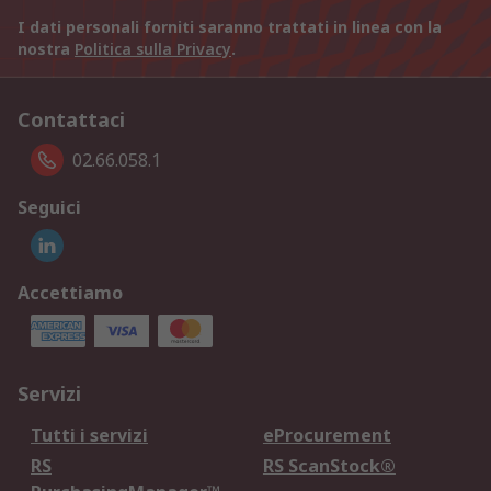
I dati personali forniti saranno trattati in linea con la
nostra
Politica sulla Privacy
.
Contattaci
02.66.058.1
Seguici
Accettiamo
Servizi
Tutti i servizi
eProcurement
RS
RS ScanStock®