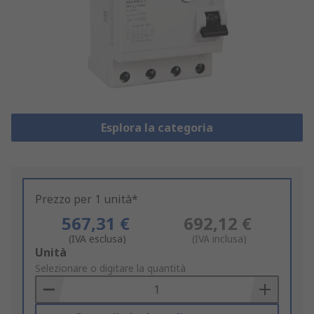
Esplora la categoria
Prezzo per 1 unità*
567,31 €
692,12 €
(IVA esclusa)
(IVA inclusa)
Add
Unità
to
Selezionare o digitare la quantità
Basket