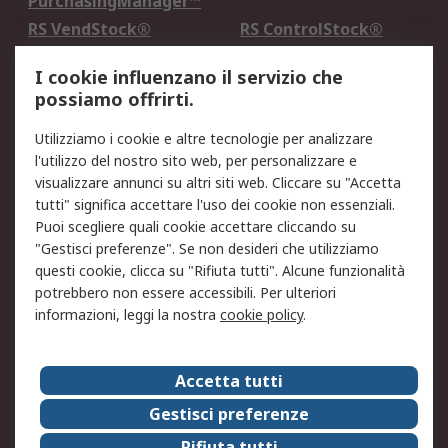
PurchasingManager™
RS VendStock®
RS ControlStock®
Servizio di taratura
MePA
I cookie influenzano il servizio che
possiamo offrirti.
Legale
Utilizziamo i cookie e altre tecnologie per analizzare
Informativa Cookie
Informativa Privacy -
l'utilizzo del nostro sito web, per personalizzare e
Aggiornata
visualizzare annunci su altri siti web. Cliccare su "Accetta
Email Security
Termini d'uso
tutti" significa accettare l'uso dei cookie non essenziali.
Condizioni di vendita
Condizioni generali di
Puoi scegliere quali cookie accettare cliccando su
servizio
"Gestisci preferenze". Se non desideri che utilizziamo
questi cookie, clicca su "Rifiuta tutti". Alcune funzionalità
Etica e responsabilità
potrebbero non essere accessibili. Per ulteriori
informazioni, leggi la nostra
cookie policy
.
Chi Siamo
Chi Siamo
Contattaci
Accetta tutti
Supporto
ESG
Gestisci preferenze
Carriere
RS Group
Rifiuta tutti