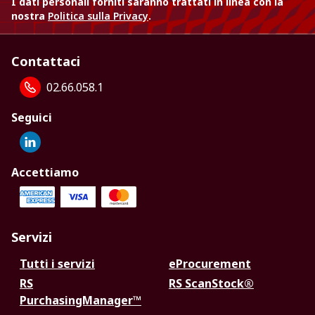
I dati personali forniti saranno trattati in linea con la
nostra
Politica sulla Privacy
.
Contattaci
02.66.058.1
Seguici
Accettiamo
Servizi
Tutti i servizi
eProcurement
RS
RS ScanStock®
PurchasingManager™