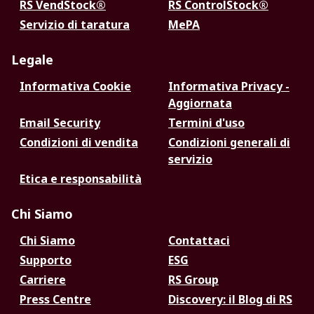
RS VendStock®
RS ControlStock®
Servizio di taratura
MePA
Legale
Informativa Cookie
Informativa Privacy -
Aggiornata
Email Security
Termini d'uso
Condizioni di vendita
Condizioni generali di
servizio
Etica e responsabilità
Chi Siamo
Chi Siamo
Contattaci
Supporto
ESG
Carriere
RS Group
Press Centre
Discovery: il Blog di RS