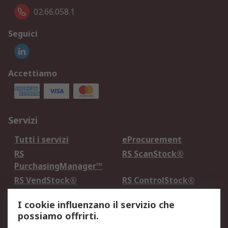
02.66.058.1
Seguici
Accettiamo
Servizi
Tutti i servizi
eProcurement
RS
RS ScanStock®
PurchasingManager™
RS VendStock®
RS ControlStock®
Servizio di taratura
MePA
I cookie influenzano il servizio che
possiamo offrirti.
Legale