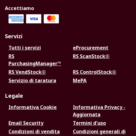
Accettiamo
Servizi
Tutti i servizi
eProcurement
RS
RS ScanStock®
PurchasingManager™
RS VendStock®
RS ControlStock®
Servizio di taratura
MePA
Legale
Informativa Cookie
Informativa Privacy -
Aggiornata
Email Security
Termini d'uso
Condizioni di vendita
Condizioni generali di