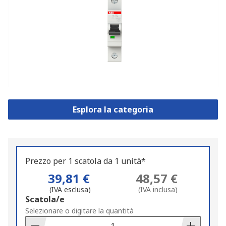
Esplora la categoria
Prezzo per 1 scatola da 1 unità*
39,81 €
48,57 €
(IVA esclusa)
(IVA inclusa)
Add
Scatola/e
to
Selezionare o digitare la quantità
Basket