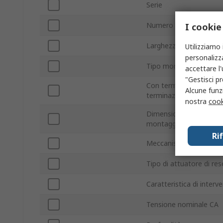
Serie
Numero di poli
I cookie
Larghezza
Utilizziamo 
personalizza
Tipo montaggio
accettare l
"Gestisci pr
Con terminazione/senz
Alcune funzi
terminazione
nostra
cook
Dimensione foro di
montaggio
Ri
Meccanismo d'interven
Tipo di attuatore di res
Caratteristica di interv
Tensione nominale CA