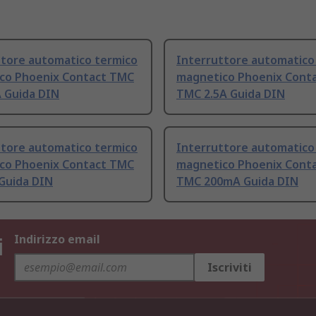
ttore automatico termico
Interruttore automatico
co Phoenix Contact TMC
magnetico Phoenix Cont
 Guida DIN
TMC 2.5A Guida DIN
ttore automatico termico
Interruttore automatico
co Phoenix Contact TMC
magnetico Phoenix Cont
Guida DIN
TMC 200mA Guida DIN
i
Indirizzo email
Iscriviti