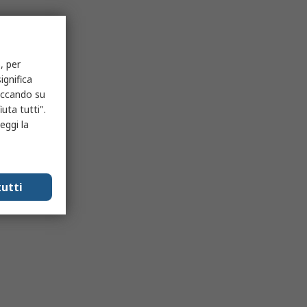
, per
ignifica
liccando su
uta tutti".
eggi la
utti