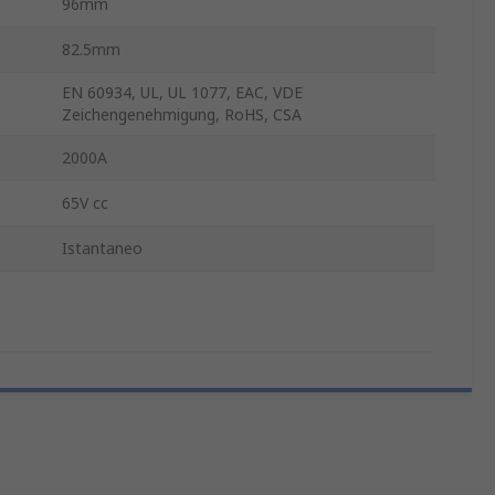
96mm
82.5mm
EN 60934, UL, UL 1077, EAC, VDE
Zeichengenehmigung, RoHS, CSA
2000A
65V cc
Istantaneo