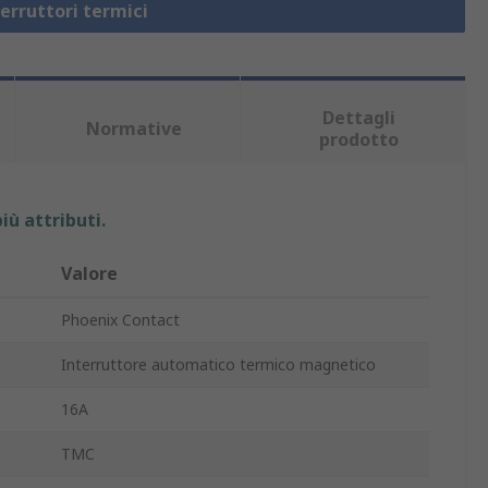
terruttori termici
Dettagli
Normative
prodotto
iù attributi.
Valore
Phoenix Contact
Interruttore automatico termico magnetico
16A
TMC