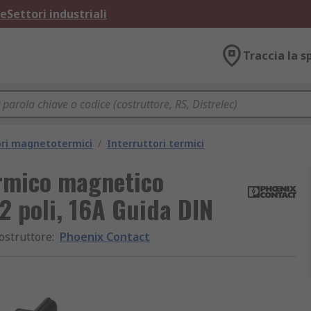
ne
Settori industriali
Traccia la s
ori magnetotermici
/
Interruttori termici
ermico magnetico
 poli, 16A Guida DIN
ostruttore
:
Phoenix Contact