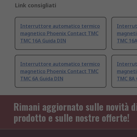
Link consigliati
Interruttore automatico termico
Interru
magnetico Phoenix Contact TMC
magneti
TMC 16A Guida DIN
TMC 16A
Interruttore automatico termico
Interru
magnetico Phoenix Contact TMC
magneti
TMC 6A Guida DIN
TMC 8A 
Rimani aggiornato sulle novità d
prodotto e sulle nostre offerte!