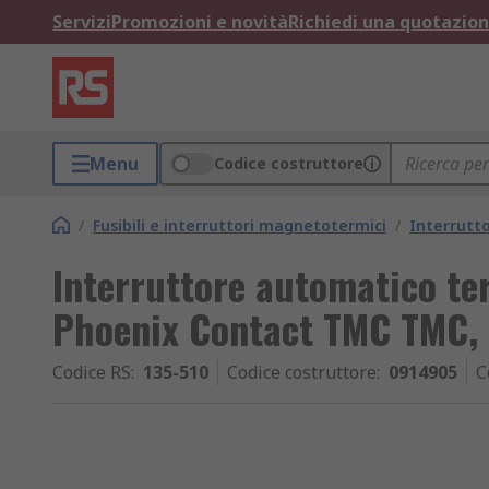
Servizi
Promozioni e novità
Richiedi una quotazio
Menu
Codice costruttore
/
Fusibili e interruttori magnetotermici
/
Interrutt
Interruttore automatico t
Phoenix Contact TMC TMC, 2
Codice RS
:
135-510
Codice costruttore
:
0914905
C