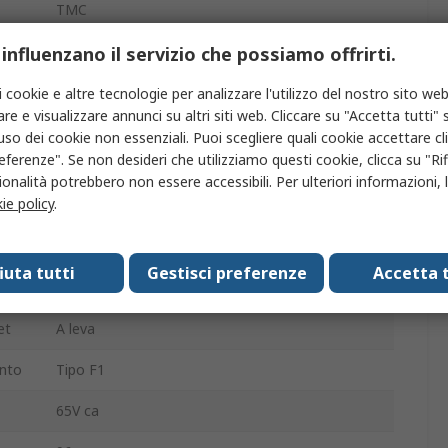
TMC
2
 influenzano il servizio che possiamo offrirti.
25mm
i cookie e altre tecnologie per analizzare l'utilizzo del nostro sito web
re e visualizzare annunci su altri siti web. Cliccare su "Accetta tutti" s
Guida DIN
'uso dei cookie non essenziali. Puoi scegliere quali cookie accettare c
eferenze". Se non desideri che utilizziamo questi cookie, clicca su "Rifi
a
onalità potrebbero non essere accessibili. Per ulteriori informazioni, l
Vite
ie policy
.
35 mm
fiuta tutti
Gestisci preferenze
Accetta t
to
Magnetotermico
et
A leva
ento
Tipo F1
65V ca