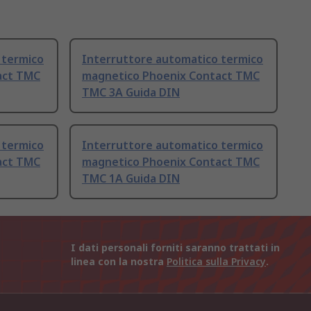
 termico
Interruttore automatico termico
act TMC
magnetico Phoenix Contact TMC
TMC 3A Guida DIN
 termico
Interruttore automatico termico
act TMC
magnetico Phoenix Contact TMC
TMC 1A Guida DIN
I dati personali forniti saranno trattati in
linea con la nostra
Politica sulla Privacy
.