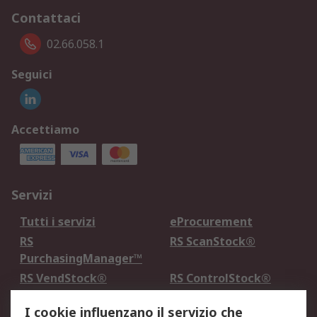
Contattaci
02.66.058.1
Seguici
Accettiamo
Servizi
Tutti i servizi
eProcurement
RS
RS ScanStock®
PurchasingManager™
RS VendStock®
RS ControlStock®
Servizio di taratura
MePA
I cookie influenzano il servizio che