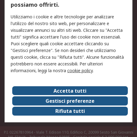
possiamo offrirti.
Legale
Utilizziamo i cookie e altre tecnologie per analizzare
Informativa Cookie
Informativa Privacy -
l'utilizzo del nostro sito web, per personalizzare e
Aggiornata
visualizzare annunci su altri siti web. Cliccare su "Accetta
Email Security
Termini d'uso
tutti" significa accettare l'uso dei cookie non essenziali.
Condizioni di vendita
Condizioni generali di
Puoi scegliere quali cookie accettare cliccando su
servizio
"Gestisci preferenze". Se non desideri che utilizziamo
questi cookie, clicca su "Rifiuta tutti". Alcune funzionalità
Etica e responsabilità
potrebbero non essere accessibili. Per ulteriori
informazioni, leggi la nostra
cookie policy
.
Chi Siamo
Chi Siamo
Contattaci
Accetta tutti
Supporto
ESG
Gestisci preferenze
Carriere
RS Group
Rifiuta tutti
Press Centre
Discovery: il Blog di RS
P.I. 02267810964 - Viale T. Edison 110, Edificio C, 20099 Sesto San Giovanni