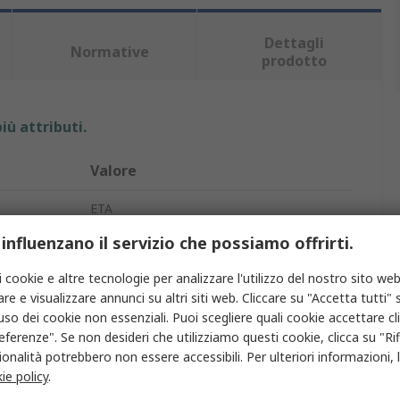
Dettagli
Normative
prodotto
iù attributi.
Valore
ETA
 influenzano il servizio che possiamo offrirti.
Interruttore automatico
i cookie e altre tecnologie per analizzare l'utilizzo del nostro sito web
20A
re e visualizzare annunci su altri siti web. Cliccare su "Accetta tutti" s
'uso dei cookie non essenziali. Puoi scegliere quali cookie accettare c
1
eferenze". Se non desideri che utilizziamo questi cookie, clicca su "Rifi
ETA
onalità potrebbero non essere accessibili. Per ulteriori informazioni, l
ie policy
.
1658