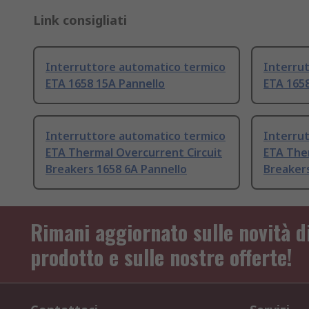
Link consigliati
Interruttore automatico termico
Interru
ETA 1658 15A Pannello
ETA 1658
Interruttore automatico termico
Interru
ETA Thermal Overcurrent Circuit
ETA The
Breakers 1658 6A Pannello
Breakers
Rimani aggiornato sulle novità d
prodotto e sulle nostre offerte!