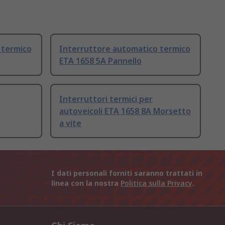
 termico
Interruttore automatico termico
ETA 1658 5A Pannello
Interruttori termici per
autoveicoli ETA 1658 8A Morsetto
a vite
I dati personali forniti saranno trattati in
linea con la nostra
Politica sulla Privacy
.