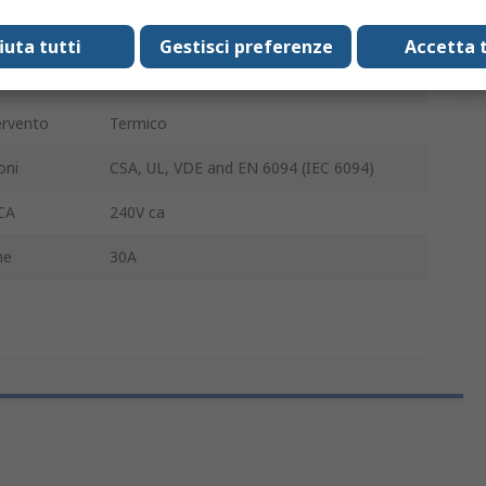
Pannello
fiuta tutti
Gestisci preferenze
Accetta t
vento
Reset manuale
tervento
Termico
oni
CSA, UL, VDE and EN 6094 (IEC 6094)
CA
240V ca
ne
30A