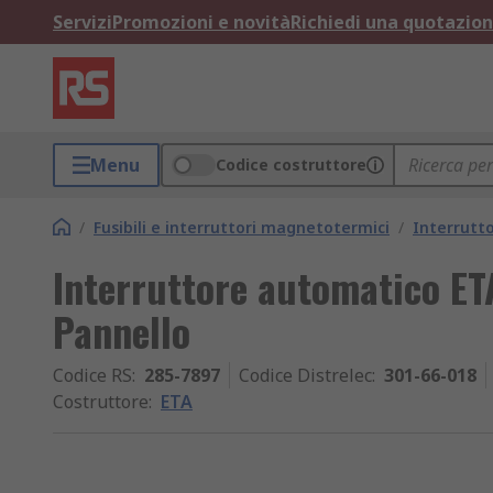
Servizi
Promozioni e novità
Richiedi una quotazio
Menu
Codice costruttore
/
Fusibili e interruttori magnetotermici
/
Interrutt
Interruttore automatico ETA
Pannello
Codice RS
:
285-7897
Codice Distrelec
:
301-66-018
Costruttore
:
ETA