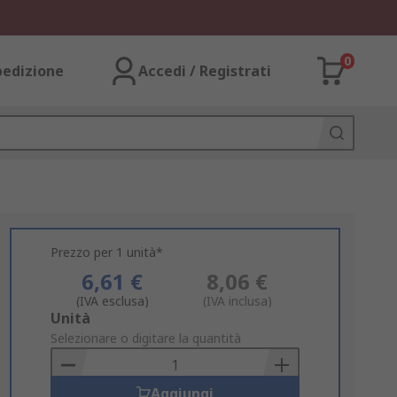
0
pedizione
Accedi / Registrati
Prezzo per 1 unità*
6,61 €
8,06 €
(IVA esclusa)
(IVA inclusa)
Add
Unità
to
Selezionare o digitare la quantità
Basket
Aggiungi