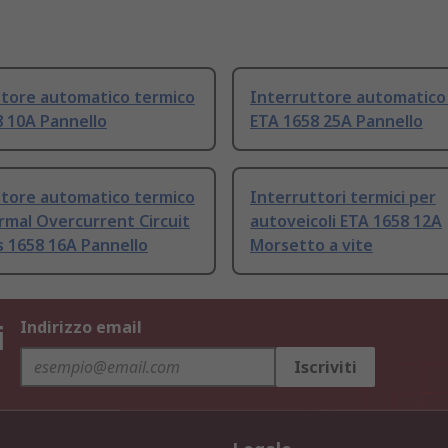
ttore automatico termico
Interruttore automatico
 10A Pannello
ETA 1658 25A Pannello
ttore automatico termico
Interruttori termici per
rmal Overcurrent Circuit
autoveicoli ETA 1658 12A
 1658 16A Pannello
Morsetto a vite
i
Indirizzo email
Iscriviti