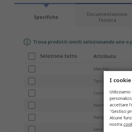
Documentazione
Specifiche
Tecnica
Trova prodotti simili selezionando uno o p
Seleziona tutto
Attributo
Marchio
I cookie
Tipo prodotto
Utilizziamo 
Corrente nominale
personalizza
accettare l
Numero di poli
"Gestisci pr
Range
Alcune funzi
nostra
cook
Serie