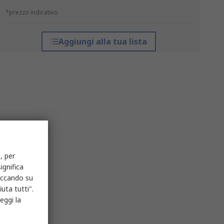
*prezzo indicativo
Aggiungi alla tua lista
, per
ignifica
liccando su
uta tutti".
eggi la