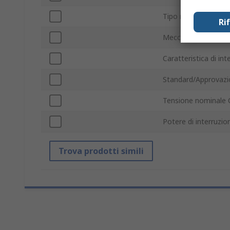
Tipo montaggio
Ri
Meccanismo d'inter
Caratteristica di in
Standard/Approvazi
Tensione nominale 
Potere di interruzio
Trova prodotti simili