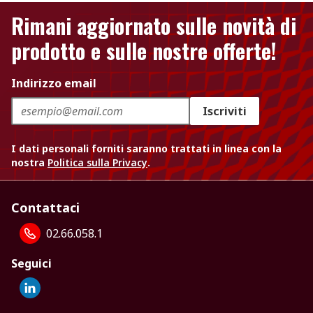
Rimani aggiornato sulle novità di
prodotto e sulle nostre offerte!
Indirizzo email
Iscriviti
I dati personali forniti saranno trattati in linea con la
nostra
Politica sulla Privacy
.
Contattaci
02.66.058.1
Seguici