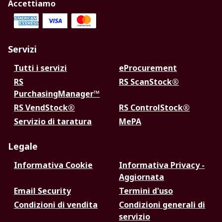
Accettiamo
Servizi
Tutti i servizi
eProcurement
RS
RS ScanStock®
PurchasingManager™
RS VendStock®
RS ControlStock®
Servizio di taratura
MePA
Legale
Informativa Cookie
Informativa Privacy -
Aggiornata
Email Security
Termini d'uso
Condizioni di vendita
Condizioni generali di
servizio